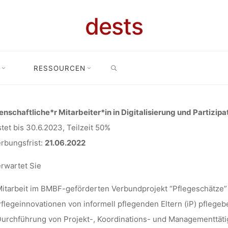
ENSCHAFTLI
dests
BEITER*IN (5
SEARCH
RESSOURCEN
issenschaftliche*r Mitarbeiter*in (50%) in Digitalisierung und Partizip
TALISIERUN
nschaftliche*r Mitarbeiter*in in Digitalisierung und Partizipat
stet bis 30.6.2023, Teilzeit 50%
IPATION IN S
rbungsfrist:
21.06.2022
rwartet Sie
UND PFLEGE,
itarbeit im BMBF-geförderten Verbundprojekt “Pflegeschätze” 
flegeinnovationen von informell pflegenden Eltern (iP) pflegeb
urchführung von Projekt-, Koordinations- und Managementtätig