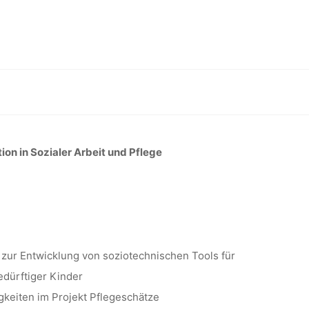
CHE*R
0%) IN
ation in Sozialer Arbeit und Pflege, TH Köln
G UND
ion in Sozialer Arbeit und Pflege
OZIALER
 TH KÖLN
zur Entwicklung von soziotechnischen Tools für
edürftiger Kinder
keiten im Projekt Pflegeschätze