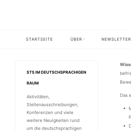
WISS
Skip
to
content
MITAR
STARTSEITE
ÜBER
NEWSLETTER
Home
Stellenangebot
Stellenangebot: W
DIGI
Wisse
STS IM DEUTSCHSPRACHIGEN
befri
PARTIZ
Bewe
RAUM
Das e
Aktivitäten,
ARBEIT 
Stellenausschreibungen,
M
Konferenzen und viele
P
weitere Neuigkeiten rund
D
um die deutschsprachigen