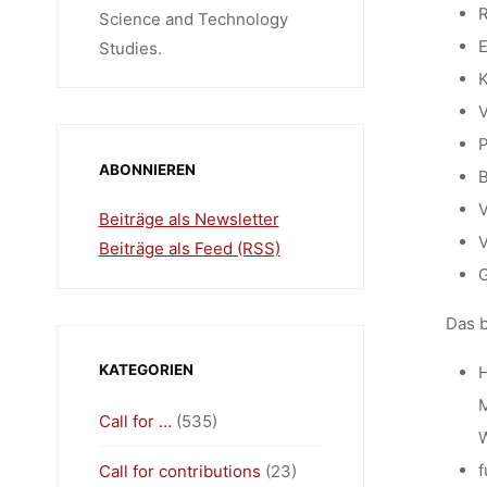
R
Science and Technology
E
Studies.
K
V
P
ABONNIEREN
B
V
Beiträge als Newsletter
V
Beiträge als Feed (RSS)
G
Das b
KATEGORIEN
H
M
Call for …
(535)
W
f
Call for contributions
(23)