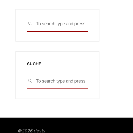
Search
SEARCH
for:
SUCHE
Search
SEARCH
for:
©2026 dests