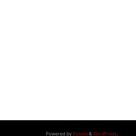
Powered by
Roseta
&
WordPress
.