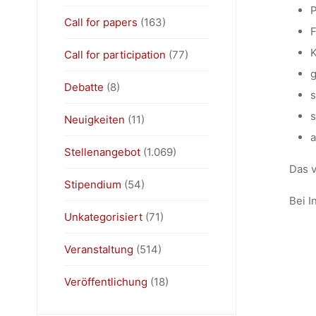
P
Call for papers
(163)
F
K
Call for participation
(77)
g
Debatte
(8)
s
s
Neuigkeiten
(11)
a
Stellenangebot
(1.069)
Das v
Stipendium
(54)
Bei I
Unkategorisiert
(71)
Veranstaltung
(514)
Veröffentlichung
(18)