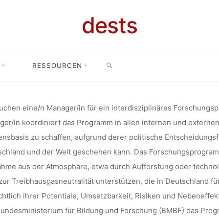
TMANAGER 
dests
CHUNGSPRO
SEARCH
RESSOURCEN
n / Projektmanager für das Forschungsprogramm CDRterra der Ludwig-
ERRA DER LU
uchen eine/n Manager/in für ein interdisziplinäres Forschung
er/in koordiniert das Programm in allen internen und externen
LIANS-UNIV
nsbasis zu schaffen, aufgrund derer politische Entscheidungsf
schland und der Welt geschehen kann. Das Forschungsprogram
ahme aus der Atmosphäre, etwa durch Aufforstung oder techn
 (BIS ZU T
ur Treibhausgasneutralität unterstützen, die in Deutschland f
chtlich ihrer Potentiale, Umsetzbarkeit, Risiken und Nebeneff
Bundesministerium für Bildung und Forschung (BMBF) das Pro