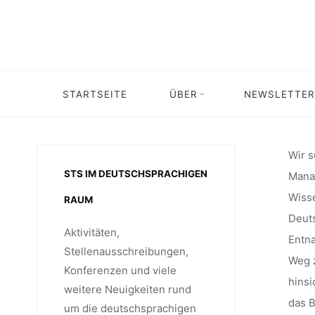
PROJEK
Skip
to
content
FORS
STARTSEITE
ÜBER
NEWSLETTER
Home
Stellenangebot
Stellenangebot: Projektmanageri
CDRT
Wir s
STS IM DEUTSCHSPRACHIGEN
Manag
MAXIMI
Wisse
RAUM
Deut
Aktivitäten,
Entn
MÜNCHEN
Stellenausschreibungen,
Weg z
Konferenzen und viele
hinsi
weitere Neuigkeiten rund
das 
um die deutschsprachigen