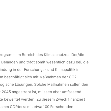
FÜR DAS
GRAMM
Maximilians-Universität München (bis zu TV-L E14) (m/f/d)
DWIG-
sprogramm im Bereich des Klimaschutzes. Der/die
 Belangen und trägt somit wesentlich dazu bei, die
ERSITÄT
indung in der Forschungs- und Klimapolitik in
m beschäftigt sich mit Maßnahmen der CO2-
ologische Lösungen. Solche Maßnahmen sollen den
V-L E14)
ür 2045 angestrebt ist, müssen aber umfassend
ekte bewertet werden. Zu diesem Zweck finanziert
gramm CDRterra mit etwa 100 Forschenden