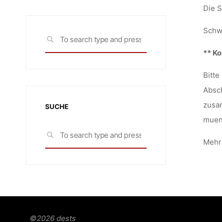
Die S
Schwe
Search
SEARCH
for:
** Ko
Bitte
Absch
zusa
SUCHE
muenc
Search
SEARCH
Mehr 
for:
©2026 dests