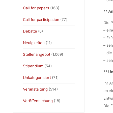
Call for papers
(163)
** A
Call for participation
(77)
Die P
– ein
Debatte
(8)
– Erf
Neuigkeiten
(11)
– seh
– die
Stellenangebot
(1.069)
– seh
Stipendium
(54)
** U
Unkategorisiert
(71)
Ihr A
Veranstaltung
(514)
errei
Entwi
Veröffentlichung
(18)
Die E