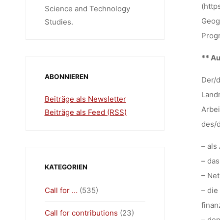
(htt
Science and Technology
Geogr
Studies.
Prog
** A
ABONNIEREN
Der/d
Landn
Beiträge als Newsletter
Arbei
Beiträge als Feed (RSS)
des/
– als
– da
KATEGORIEN
– Net
Call for …
(535)
– die
finan
Call for contributions
(23)
– den