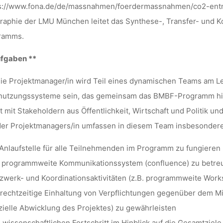
(M/F/D)
ps://www.fona.de/de/massnahmen/foerdermassnahmen/co2-ent
aphie der LMU München leitet das Synthese-, Transfer- und K
ramms.
kevin
18. Mai 2022
ufgaben **
ie Projektmanager/in wird Teil eines dynamischen Teams am L
utzungssysteme sein, das gemeinsam das BMBF-Programm hinsi
t mit Stakeholdern aus Öffentlichkeit, Wirtschaft und Politik und
der Projektmanagers/in umfassen in diesem Team insbesondere
 Anlaufstelle für alle Teilnehmenden im Programm zu fungieren
s programmweite Kommunikationssystem (confluence) zu betre
zwerk- und Koordinationsaktivitäten (z.B. programmweite Work
 rechtzeitige Einhaltung von Verpflichtungen gegenüber dem M
zielle Abwicklung des Projektes) zu gewährleisten
 wissenschaftlichen Fortschritt im Hinblick auf die Gesamtziel