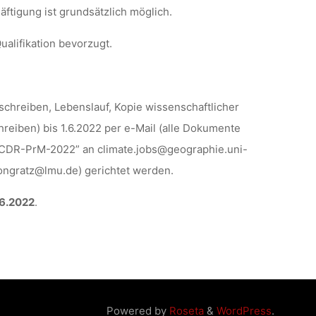
häftigung ist grundsätzlich möglich.
alifikation bevorzugt.
chreiben, Lebenslauf, Kopie wissenschaftlicher
eiben) bis 1.6.2022 per e-Mail (alle Dokumente
“CDR-PrM-2022” an climate.jobs@geographie.uni-
pongratz@lmu.de) gerichtet werden.
6.2022
.
Powered by
Roseta
&
WordPress
.