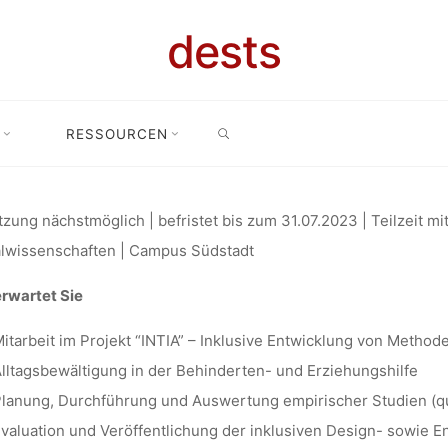
ARBEITER*IN
dests
SEARCH
TWICKLUNG 
RESSOURCEN
Wissenschaftliche*r Mitarbeiter*in zur Entwicklung von Methoden und
ETHODEN U
zung nächstmöglich | befristet bis zum 31.07.2023 | Teilzeit mi
lwissenschaften | Campus Südstadt
rwartet Sie
HNOLOGIEN
itarbeit im Projekt “INTIA” – Inklusive Entwicklung von Method
lltagsbewältigung in der Behinderten- und Erziehungshilfe
ION AN DER 
lanung, Durchführung und Auswertung empirischer Studien (qua
valuation und Veröffentlichung der inklusiven Design- sowie