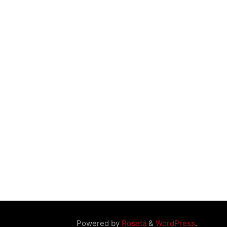
Powered by
Roseta
&
WordPress
.