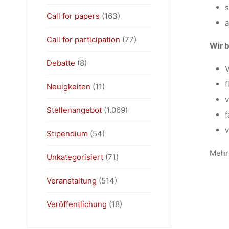
s
Call for papers
(163)
a
Call for participation
(77)
Wir b
Debatte
(8)
V
f
Neuigkeiten
(11)
v
Stellenangebot
(1.069)
f
v
Stipendium
(54)
Mehr 
Unkategorisiert
(71)
Veranstaltung
(514)
Veröffentlichung
(18)