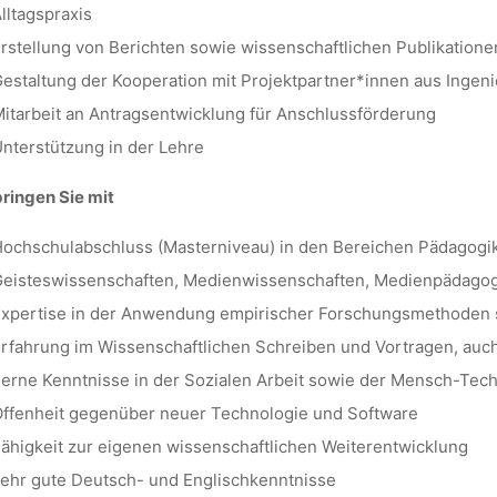
lltagspraxis
rstellung von Berichten sowie wissenschaftlichen Publikatione
kevin
30. März 2022
estaltung der Kooperation mit Projektpartner*innen aus Ingen
itarbeit an Antragsentwicklung für Anschlussförderung
nterstützung in der Lehre
ringen Sie mit
ochschulabschluss (Masterniveau) in den Bereichen Pädagogik,
eisteswissenschaften, Medienwissenschaften, Medienpädagogi
xpertise in der Anwendung empirischer Forschungsmethoden sow
rfahrung im Wissenschaftlichen Schreiben und Vortragen, auc
erne Kenntnisse in der Sozialen Arbeit sowie der Mensch-Tech
ffenheit gegenüber neuer Technologie und Software
ähigkeit zur eigenen wissenschaftlichen Weiterentwicklung
ehr gute Deutsch- und Englischkenntnisse