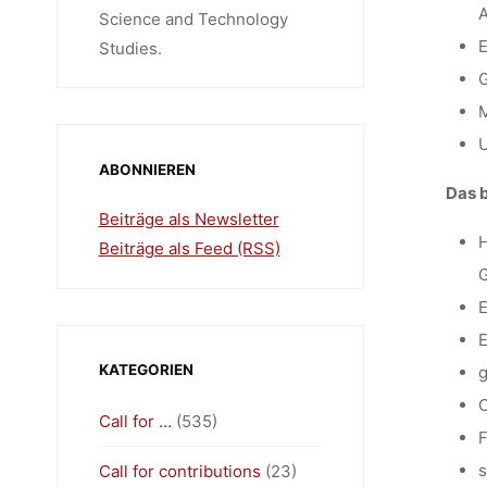
A
Science and Technology
E
Studies.
G
M
U
ABONNIEREN
Das b
Beiträge als Newsletter
H
Beiträge als Feed (RSS)
G
E
E
KATEGORIEN
g
O
Call for …
(535)
F
s
Call for contributions
(23)