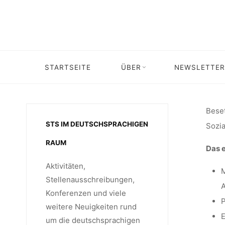
Skip
MIT
to
content
EN
STARTSEITE
ÜBER
NEWSLETTER
Home
Stellenangebot
Stellenangebot: 
M
Beset
STS IM DEUTSCHSPRACHIGEN
Sozia
RAUM
Das e
TEC
Aktivitäten,
M
Stellenausschreibungen,
A
Konferenzen und viele
INKLUS
P
weitere Neuigkeiten rund
E
um die deutschsprachigen