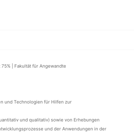
 ZUR
VON
 Technologien der Inklusion an der TH Köln
ND
t 75% | Fakultät für Angewandte
 DER
en und Technologien für Hilfen zur
TH KÖLN
ntitativ und qualitativ) sowie von Erhebungen
 Entwicklungsprozesse und der Anwendungen in der