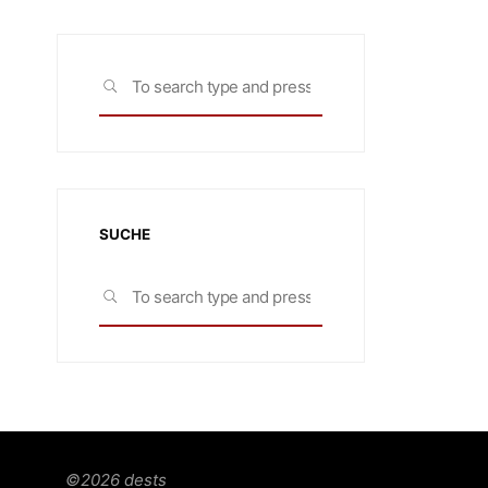
Search
SEARCH
for:
SUCHE
Search
SEARCH
for:
©2026 dests