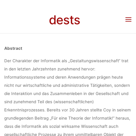
Skip
WORKSHOP
to
dests
content
Home
Call for …
Call for Papers: Ganztägiger Workshop an der INFORMATIK am
27.9.2022 in Hamburg
AN DER
Abstract
INFORMATIK
Der Charakter der Informatik als „Gestaltungswissenschaft“ trat
in den letzten Jahrzehnten zunehmend hervor:
Informationssysteme und deren Anwendungen prägen heute
AM 27.9.2022
nicht nur wirtschaftliche und administrative Tätigkeiten, sondern
die Interaktion und das Zusammenleben in der Gesellschaft und
IN HAMBURG
sind zunehmend Teil des (wissenschaftlichen)
Erkenntnisprozesses. Bereits vor 30 Jahren stellte Coy in seinem
grundlegenden Beitrag „Für eine Theorie der Informatik!“ heraus,
dass die Informatik als sozial wirksame Wissenschaft auch
kevin
30. März 2022
gesellschaftliche Prozesse zu ihrem unmittelbaren Objekt der