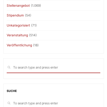
Stellenangebot
(1.069)
Stipendium
(54)
Unkategorisiert
(71)
Veranstaltung
(514)
Veröffentlichung
(18)
Sea
SEARCH
for:
SUCHE
Sea
SEARCH
for: