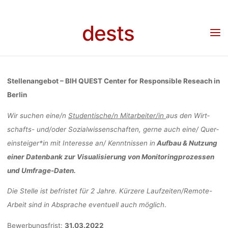
Skip
MITARBEIT
to
dests
content
Home
Stellenangebot
Stellenangebot: Studentische*n Mitarbeiter*in,
Programmevaluation am BIH QUEST Center der Charité Berlin
PROGRAMMEV
Stellenangebot – BIH QUEST Center for Responsible Reseach in
AM BIH QUES
Berlin
Wir suchen eine/n
Stu­dentische/n Mitarbeiter/in
aus den Wirt­
schafts­- und/oder Sozialwissenschaften, gerne auch eine/ Quer­
DER CHARIT
ein­stei­ger*in mit Inter­esse an/ Kennt­nis­sen in
Auf­bau & Nut­zung
einer Daten­ban­k zur Visua­li­sie­rung von Moni­to­ring­pro­zes­sen
und Umfrage-Daten.
lisa
17. März 20
Die Stelle ist befris­tet für 2 Jahre. Kür­zere Lauf­zei­ten/Remote-
Arbeit sind in Abspra­che eventuell auch mög­lich
.
Bewerbungsfrist:
31.03.2022