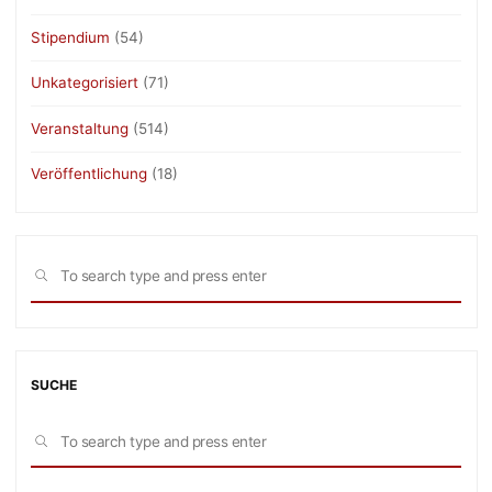
Stipendium
(54)
Unkategorisiert
(71)
Veranstaltung
(514)
Veröffentlichung
(18)
Sea
SEARCH
for:
SUCHE
Sea
SEARCH
for: