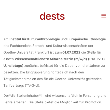
Skip
IM BER
to
Home
Stellenangebot
Stellenangebot: Wissenschaftliche*r Mitarbeiter*in (m/w/d)
dests
(50%) ethnographisches Forschungsvorhaben im Bereich ethnologischer
content
Stadtforschung und/oder Ökologischer Anthropologie und Mitarbeit an der Lehre,
KAEE Frankfurt
ETHNOLOG
Am
Institut für Kulturanthropologie und Europäische Ethnologie
STADTFOR
des Fachbereichs Sprach- und Kulturwissenschaften der
Goethe-Universität Frankfurt ist
zum 01.07.2022
die Stelle für
eine*n
Wissenschaftliche*n Mitarbeiter*in (m/w/d)
(E13 TV-G-
UND/O
U, halbtags)
zunächst befristet für die Dauer von drei Jahren zu
besetzen. Die Eingruppierung richtet sich nach den
Tätigkeitsmerkmalen des für die Goethe-Universität geltenden
ÖKOLOGI
Tarifvertrags (TV-G-U).
Der*die Stelleninhaber*in wird wissenschaftlich in Forschung und
ANTHROPOL
Lehre arbeiten. Die Stelle bietet die Möglichkeit zur Promotion.