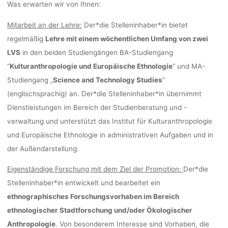
Was erwarten wir von Ihnen:
MITARBEIT
Mitarbeit an der Lehre:
Der*die Stelleninhaber*in bietet
regelmäßig
Lehre mit einem wöchentlichen Umfang von zwei
LEHRE, KAEE
LVS
in den beiden Studiengängen BA-Studiengang
“
Kulturanthropologie und Europäische Ethnologie
” und MA-
Studiengang „
Science and Technology Studies
”
(englischsprachig) an. Der*die Stelleninhaber*in übernimmt
lisa
17. März
Dienstleistungen im Bereich der Studienberatung und -
verwaltung und unterstützt das Institut für Kulturanthropologie
und Europäische Ethnologie in administrativen Aufgaben und in
der Außendarstellung.
Eigenständige Forschung mit dem Ziel der Promotion:
Der*die
Stelleninhaber*in entwickelt und bearbeitet ein
ethnographisches Forschungsvorhaben im Bereich
ethnologischer Stadtforschung und/oder Ökologischer
Anthropologie
. Von besonderem Interesse sind Vorhaben, die