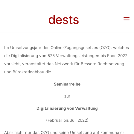
DIGITALISIER
Skip
to
dests
Home
Veranstaltung
Veranstaltung: Virtuelle Brownbag-Seminarreihe zu dem
content
DER
Thema: Digitalisierung der Verwaltung (Februar bis Juli 2022 jeweils Mittwoch, 12:30 –
13:30 Uhr)
VERWALTU
Im Umsetzungsjahr des Online-Zugangsgesetzes (OZG), welches
die Digitalisierung von 575 Verwaltungsleistungen bis Ende 2022
vorsieht, veranstaltet das Netzwerk für Bessere Rechtsetzung
(FEBRUAR B
und Bürokratieabbau die
Seminarreihe
JULI 2022
zur
Digitalisierung von Verwaltung
JEWEILS
(Februar bis Juli 2022)
Aber nicht nur das OZG und seine Umsetzung auf kommunaler