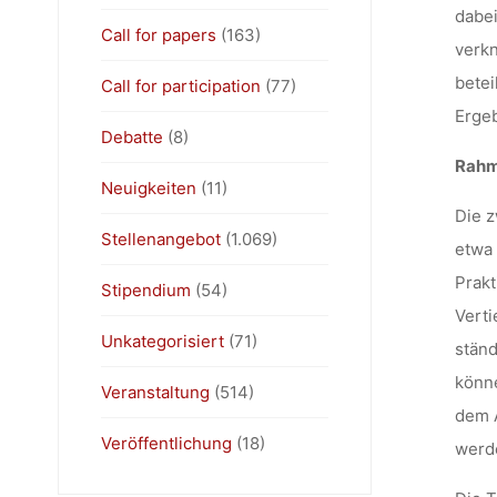
dabei
Call for papers
(163)
verkn
betei
Call for participation
(77)
Ergeb
Debatte
(8)
Rahm
Neuigkeiten
(11)
Die z
Stellenangebot
(1.069)
etwa 
Prakt
Stipendium
(54)
Verti
Unkategorisiert
(71)
stän
könne
Veranstaltung
(514)
dem A
Veröffentlichung
(18)
werd