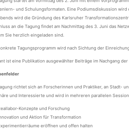
agung startet am Vormittag des 2. Juni mit einem Vorprogramm f
nlern- und Schulungsformaten. Eine Podiumsdiskussion wird 
bends wird die Gründung des Karlsruher Transformationszentr
luss an die Tagung findet am Nachmittag des 3. Juni das Netzwe
m Sie herzlich eingeladen sind.
onkrete Tagungsprogramm wird nach Sichtung der Einreichungen
nt ist eine Publikation ausgewählter Beiträge im Nachgang der
enfelder
agung richtet sich an Forscherinnen und Praktiker, an Stadt- u
näre und Interessierte und wird in mehreren parallelen Sessio
eallabor-Konzepte und Forschung
nnovation und Aktion für Transformation
xperimentierräume eröffnen und offen halten