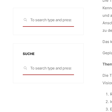
Die T
Kenne
und a
Search
SEARCH
Ansch
for:
zu de
Das k
Gepla
SUCHE
Them
Search
SEARCH
for:
Die T
Visio
R
I
E