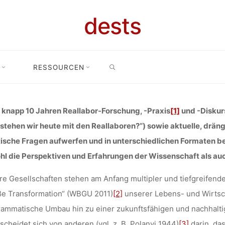
HHALTIG WI
dests
SEARCH
LLABORE IN
RESSOURCEN
 Papers: Tagung „Nachhaltig wirken: Reallabore in der Transformation“,
RMATION“, 2.
knapp 10 Jahren Reallabor-Forschung, -Praxis
[1]
und -Diskur
stehen wir heute mit den Reallaboren?“) sowie aktuelle, drä
ische Fragen aufwerfen und in unterschiedlichen Formaten bel
2 IN KARLS
l die Perspektiven und Erfahrungen der Wissenschaft als auc
e Gesellschaften stehen am Anfang multipler und tiefgreifend
ße Transformation“ (WBGU 2011)
[2]
unserer Lebens- und Wirtsc
ammatische Umbau hin zu einer zukunftsfähigen und nachhaltig
kevin
26. Januar 2022
scheidet sich von anderen (vgl. z. B. Polanyi 1944)
[3]
darin, das