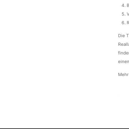
B
V
R
Die T
Reall
finde
eine
Mehr 