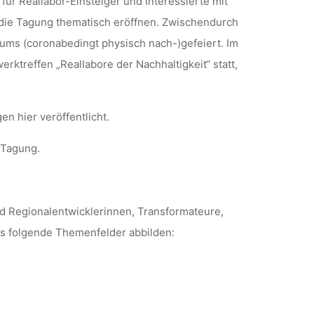
ür Reallabor-Einsteiger und Interessierte mit
die Tagung thematisch eröffnen. Zwischendurch
ums (coronabedingt physisch nach-)gefeiert. Im
rktreffen „Reallabore der Nachhaltigkeit“ statt,
 hier veröffentlicht.
 Tagung.
nd Regionalentwicklerinnen, Transformateure,
ns folgende Themenfelder abbilden: