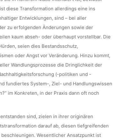
st diese Transformation allerdings eine ins
ltiger Entwicklungen, sind – bei aller
e der zu erfolgenden Änderungen sowie der
Teilen kaum abseh- oder überhaupt vorstellbar. Die
 Hürden, seien dies Bestandsschutz,
goismen oder Angst vor Veränderung. Hinzu kommt,
reller Wandlungsprozesse die Dringlichkeit der
achhaltigkeitsforschung (-politiken und -
nd fundiertes System-, Ziel- und Handlungswissen
n?“ im Konkreten, in der Praxis dann oft noch
entstanden sind, zielen in ihrer originären
tstransformation darauf ab, diesen tiefgreifenden
u beschleunigen. Wesentlicher Ansatzpunkt ist