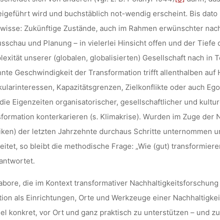
igeführt wird und buchstäblich not-wendig erscheint. Bis dato i
isse: Zukünftige Zustände, auch im Rahmen erwünschter nachha
sschau und Planung – in vielerlei Hinsicht offen und der Tief
exität unserer (globalen, globalisierten) Gesellschaft nach in 
nte Geschwindigkeit der Transformation trifft allenthalben auf
kularinteressen, Kapazitätsgrenzen, Zielkonflikte oder auch E
die Eigenzeiten organisatorischer, gesellschaftlicher und kultu
formation konterkarieren (s. Klimakrise). Wurden im Zuge der N
iken) der letzten Jahrzehnte durchaus Schritte unternommen u
eitet, so bleibt die methodische Frage: „Wie (gut) transformiere
antwortet.
abore, die im Kontext transformativer Nachhaltigkeitsforschung 
tion als Einrichtungen, Orte und Werkzeuge einer Nachhaltigkei
l konkret, vor Ort und ganz praktisch zu unterstützen – und z