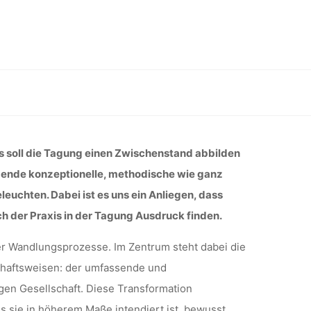
RKEN:
 DER
 2.-3. Juni 2022 in Karlsruhe
-3. JUNI
s soll die Tagung einen Zwischenstand abbilden
ngende konzeptionelle, methodische wie ganz
euchten. Dabei ist es uns ein Anliegen, dass
RUHE
h der Praxis in der Tagung Ausdruck finden.
er Wandlungsprozesse. Im Zentrum steht dabei die
haftsweisen: der umfassende und
en Gesellschaft. Diese Transformation
s sie in höherem Maße intendiert ist, bewusst