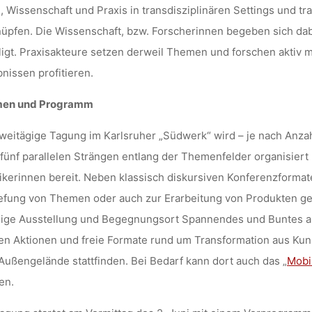
, Wissenschaft und Praxis in transdisziplinären Settings und 
üpfen. Die Wissenschaft, bzw. Forscherinnen begeben sich dab
ligt. Praxisakteure setzen derweil Themen und forschen aktiv m
nissen profitieren.
en und Programm
weitägige Tagung im Karlsruher „Südwerk“ wird – je nach Anzah
fünf parallelen Strängen entlang der Themenfelder organisiert 
ikerinnen bereit. Neben klassisch diskursiven Konferenzformat
efung von Themen oder auch zur Erarbeitung von Produkten gebe
dige Ausstellung und Begegnungsort Spannendes und Buntes a
n Aktionen und freie Formate rund um Transformation aus Kuns
ußengelände stattfinden. Bei Bedarf kann dort auch das „
Mobi
en.