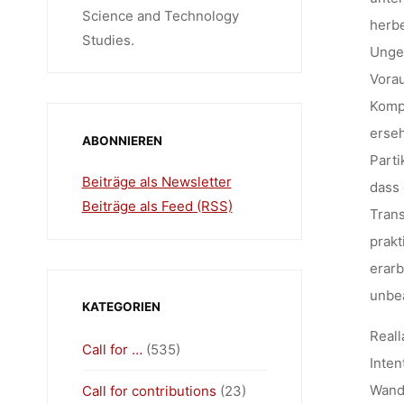
Science and Technology
herbe
Studies.
Ungew
Vorau
Kompl
erseh
ABONNIEREN
Parti
Beiträge als Newsletter
dass 
Beiträge als Feed (RSS)
Trans
prakt
erarb
unbe
KATEGORIEN
Reall
Call for …
(535)
Inten
Wande
Call for contributions
(23)