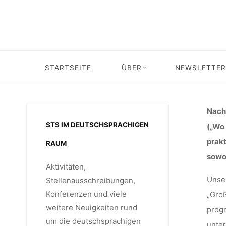
Skip
„NAC
to
content
REA
STARTSEITE
ÜBER
NEWSLETTER
Home
Call for …
Call for
TRANSFO
Nach 
STS IM DEUTSCHSPRACHIGEN
(„Wo 
prakt
RAUM
202
sowoh
Aktivitäten,
Unser
Stellenausschreibungen,
Konferenzen und viele
„Gro
weitere Neuigkeiten rund
progr
um die deutschsprachigen
unter