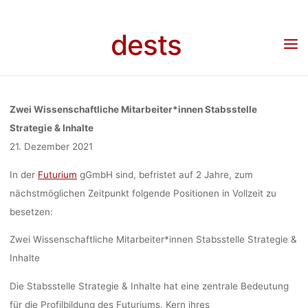
MITARBEITER
Skip
to
dests
content
(M/W/D) (1
Home
Stellenangebot
Stellenangebot: Zwei Wissenschaftliche Mitarbeiter*innen
(m/w/d) (100%) Stabsstelle Strategie & Inhalte, Futurium Berlin
STABSSTE
Zwei Wissenschaftliche Mitarbeiter*innen Stabsstelle
Strategie & Inhalte
21. Dezember 2021
STRATEGI
In der
Futurium
gGmbH sind, befristet auf 2 Jahre, zum
nächstmöglichen Zeitpunkt folgende Positionen in Vollzeit zu
INHALTE, FU
besetzen:
Zwei Wissenschaftliche Mitarbeiter*innen Stabsstelle Strategie &
BERLI
Inhalte
Die Stabsstelle Strategie & Inhalte hat eine zentrale Bedeutung
für die Profilbildung des Futuriums. Kern ihres