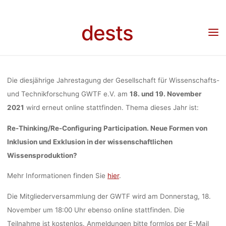
INKLUSIO
Skip
to
dests
Home
Veranstaltung
Veranstaltung: Re-Thinking/Re-Configuring Participation. Neue
content
EXKLUSION 
Formen von Inklusion und Exklusion in der wissenschaftlichen Wissensproduktion?
Jahrestagung der GWTF e.V., 18. und 19. November 2021, online
WISSENSCHA
Die diesjährige Jahrestagung der Gesellschaft für Wissenschafts-
und Technikforschung GWTF e.V. am
18. und 19. November
2021
wird erneut online stattfinden. Thema dieses Jahr ist:
WISSENSPRO
Re-Thinking/Re-Configuring Participation. Neue Formen von
Inklusion und Exklusion in der wissenschaftlichen
JAHRESTAG
Wissensproduktion?
Mehr Informationen finden Sie
hier
.
GWTF E.V., 18
Die Mitgliederversammlung der GWTF wird am Donnerstag, 18.
November um 18:00 Uhr ebenso online stattfinden. Die
Teilnahme ist kostenlos. Anmeldungen bitte formlos per E-Mail