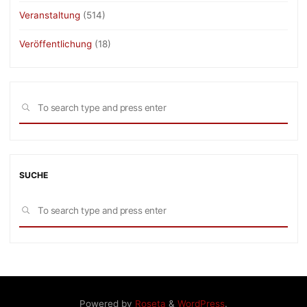
Veranstaltung
(514)
Veröffentlichung
(18)
Sea
SEARCH
for:
SUCHE
Sea
SEARCH
for:
Powered by
Roseta
&
WordPress
.