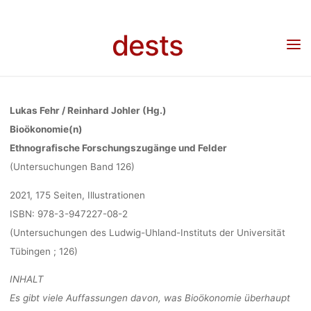
ETHNOGRA
Skip
to
dests
content
FORSCHUNG
Home
Veröffentlichung
Neuerscheinung: “Bioökonomie(n), Ethnografische
Forschungszugänge und Felder” von Lukas Fehr und Reinhard Johler (Hg.)
UND FELDE
Lukas Fehr / Reinhard Johler (Hg.)
Bioökonomie(n)
Ethnografische Forschungszugänge und Felder
LUKAS FE
(Untersuchungen Band 126)
2021, 175 Seiten, Illustrationen
REINHARD JOH
ISBN: 978-3-947227-08-2
(Untersuchungen des Ludwig-Uhland-Instituts der Universität
Tübingen ; 126)
fenja
11. August 
INHALT
Es gibt viele Auffassungen davon, was Bioökonomie überhaupt