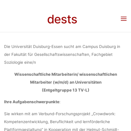
WISSENSCHA
Skip
to
dests
Home
Stellenangebot
Stellenangebote: Wissenschaftliche Mitarbeiterin/
content
MITARBEITER
wissenschaftlichen Mitarbeiter (w/m/d) an der Universität Duisburg-Essen
(Entgeltgruppe 13 TV-L)
AN DER UNIV
Die Universität Duisburg-Essen sucht am Campus Duisburg in
der Fakultät für Gesellschaftswissenschaften, Fachgebiet
Soziologie eine/n
DUISBURG
Wissenschaftliche Mitarbeiterin/ wissenschaftlichen
Mitarbeiter (w/m/d) an Universitäten
(ENTGELTGR
(Entgeltgruppe 13 TV-L)
Ihre Aufgabenschwerpunkte
:
TV-L
Sie wirken mit am Verbund-Forschungsprojekt „Crowdwork:
Kompetenzentwicklung, Beruflichkeit und lernförderliche
Plattformgestaltung“ in Kooperation mit der Helmut-Schmidt-