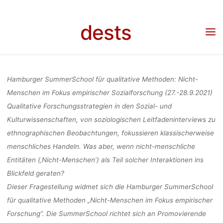
FÜR QUALIT
Skip
to
dests
content
METHODEN: N
Home
Call for …
Call for applications: Hamburger SummerSchool für qualitative
Methoden: Nicht-Menschen im Fokus empirischer Sozialforschung (27.-28.9.2021)
MENSCHEN
Hamburger SummerSchool für qualitative Methoden: Nicht-
Menschen im Fokus empirischer Sozialforschung (27.-28.9.2021)
Qualitative Forschungsstrategien in den Sozial- und
FOKUS
Kulturwissenschaften, von soziologischen Leitfadeninterviews zu
ethnographischen Beobachtungen, fokussieren klassischerweise
EMPIRISC
menschliches Handeln. Was aber, wenn nicht-menschliche
Entitäten (‚Nicht-Menschen’) als Teil solcher Interaktionen ins
Blickfeld geraten?
SOZIALFORS
Dieser Fragestellung widmet sich die Hamburger SummerSchool
für qualitative Methoden „Nicht-Menschen im Fokus empirischer
Forschung”. Die SummerSchool richtet sich an Promovierende