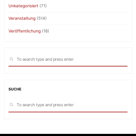
Unkategorisiert
(71)
Veranstaltung
(514)
Veröffentlichung
(18)
Sea
SEARCH
for:
SUCHE
Sea
SEARCH
for: