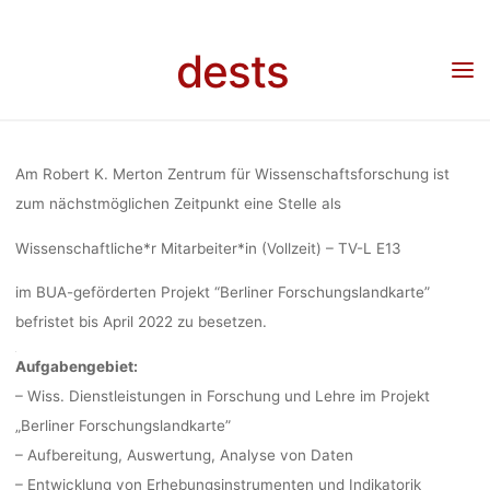
WISSENSC
Skip
to
dests
content
MITARBEITER
Home
Stellenangebot
Stellenangebot: Wissenschaftliche*r Mitarbeiter*in am
Robert K. Merton Zentrum für Wissenschaftsforschung
K. MERTON
Am Robert K. Merton Zentrum für Wissenschaftsforschung ist
zum nächstmöglichen Zeitpunkt eine Stelle als
WISSENSCHA
Wissenschaftliche*r Mitarbeiter*in (Vollzeit) – TV-L E13
im BUA-geförderten Projekt “Berliner Forschungslandkarte”
befristet bis April 2022 zu besetzen.
fenj
Aufgabengebiet:
– Wiss. Dienstleistungen in Forschung und Lehre im Projekt
„Berliner Forschungslandkarte”
– Aufbereitung, Auswertung, Analyse von Daten
– Entwicklung von Erhebungsinstrumenten und Indikatorik