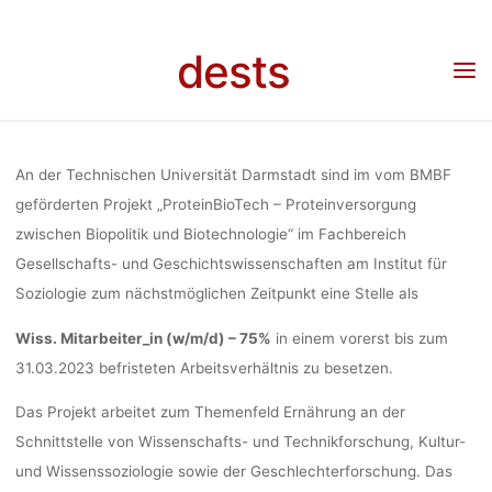
Skip
MITARBEITER*
to
dests
content
Home
Stellenangebot
Stellenangebot: Wissenschaftliche*r Mitarbeiter*in 75% an
der Technischen Universität Darmstadt
DER TECHN
An der Technischen Universität Darmstadt sind im vom BMBF
UNIVERS
geförderten Projekt „ProteinBioTech – Proteinversorgung
zwischen Biopolitik und Biotechnologie“ im Fachbereich
Gesellschafts- und Geschichtswissenschaften am Institut für
DARMST
Soziologie zum nächstmöglichen Zeitpunkt eine Stelle als
Wiss. Mitarbeiter_in (w/m/d) – 75%
in einem vorerst bis zum
31.03.2023 befristeten Arbeitsverhältnis zu besetzen.
fenja
25. Februar 
Das Projekt arbeitet zum Themenfeld Ernährung an der
Schnittstelle von Wissenschafts- und Technikforschung, Kultur-
und Wissenssoziologie sowie der Geschlechterforschung. Das