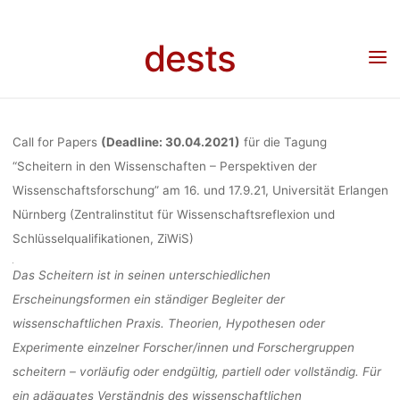
Skip
PERSPE
to
dests
Home
Call for …
Call for Papers: für die Tagung “Scheitern in den Wissenschaften –
content
Perspektiven der Wissenschaftsforschung” am 16. und 17.9.21, Universität Erlangen
Nürnberg
WISSENSCHA
Call for Papers
(Deadline: 30.04.2021)
für die Tagung
AM 16. U
“Scheitern in den Wissenschaften – Perspektiven der
Wissenschaftsforschung” am 16. und 17.9.21, Universität Erlangen
Nürnberg (Zentralinstitut für Wissenschaftsreflexion und
UNIVERSI
Schlüsselqualifikationen, ZiWiS)
Das Scheitern ist in seinen unterschiedlichen
NÜR
Erscheinungsformen ein ständiger Begleiter der
wissenschaftlichen Praxis. Theorien, Hypothesen oder
Experimente einzelner Forscher/innen und Forschergruppen
scheitern – vorläufig oder endgültig, partiell oder vollständig. Für
fenj
ein adäquates Verständnis des wissenschaftlichen