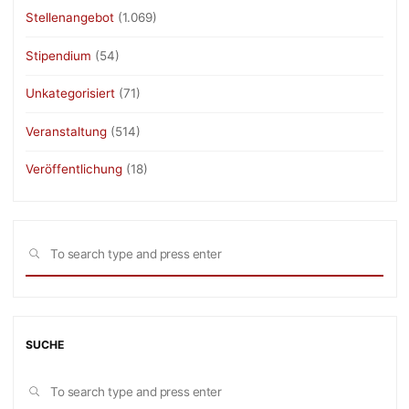
Stellenangebot
(1.069)
Stipendium
(54)
Unkategorisiert
(71)
Veranstaltung
(514)
Veröffentlichung
(18)
Sea
SEARCH
for:
SUCHE
Sea
SEARCH
for: