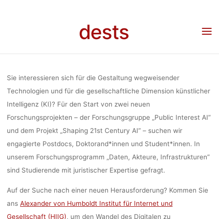
ALEXANDER 
Skip
to
dests
content
HUMBOLD
Home
Stellenangebot
Stellenangebot: Join The Alexander von Humboldt Institute
for Internet and Society (HIIG)
INSTITUTE 
Sie interessieren sich für die Gestaltung wegweisender
Technologien und für die gesellschaftliche Dimension künstlicher
Intelligenz (KI)? Für den Start von zwei neuen
INTERNET 
Forschungsprojekten – der Forschungsgruppe „Public Interest AI”
und dem Projekt „Shaping 21st Century AI” – suchen wir
SOCIETY (HI
engagierte Postdocs, Doktorand*innen und Student*innen. In
unserem Forschungsprogramm „Daten, Akteure, Infrastrukturen”
sind Studierende mit juristischer Expertise gefragt.
Anja Klein
28. Oktober 2020
Auf der Suche nach einer neuen Herausforderung? Kommen Sie
ans
Alexander von Humboldt Institut für Internet und
Gesellschaft (HIIG)
, um den Wandel des Digitalen zu