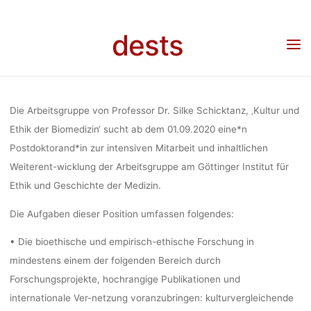
AN DEM INST
Skip
to
dests
Home
Stellenangebot
Stellenangebot: Wissenschaftliche*n Mitarbeiter*in (w/m/d)
content
ETHIK 
an dem Institut für Ethik und Geschichte der Medizin der Universitätsmedizin
Göttingen
GESCHICH
Die Arbeitsgruppe von Professor Dr. Silke Schicktanz, ‚Kultur und
Ethik der Biomedizin‘ sucht ab dem 01.09.2020 eine*n
Postdoktorand*in zur intensiven Mitarbeit und inhaltlichen
MEDIZIN
Weiterent-wicklung der Arbeitsgruppe am Göttinger Institut für
Ethik und Geschichte der Medizin.
UNIVERSITÄT
Die Aufgaben dieser Position umfassen folgendes:
• Die bioethische und empirisch-ethische Forschung in
GÖTTI
mindestens einem der folgenden Bereich durch
Forschungsprojekte, hochrangige Publikationen und
internationale Ver-netzung voranzubringen: kulturvergleichende