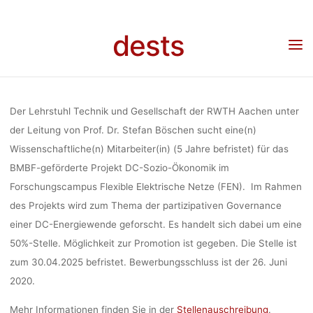
MITARBEIT
Skip
to
dests
content
LEHRSTU
Home
Stellenangebot
Stellenangebot: Wissenschaftlich Mitarbeit am Lehrstuhl
Technik und Gesellschaft der RWTH Aachen
TECHNIK 
Der Lehrstuhl Technik und Gesellschaft der RWTH Aachen unter
der Leitung von Prof. Dr. Stefan Böschen sucht eine(n)
Wissenschaftliche(n) Mitarbeiter(in) (5 Jahre befristet) für das
GESELLSCHAF
BMBF-geförderte Projekt DC-Sozio-Ökonomik im
Forschungscampus Flexible Elektrische Netze (FEN). Im Rahmen
RWTH AAC
des Projekts wird zum Thema der partizipativen Governance
einer DC-Energiewende geforscht. Es handelt sich dabei um eine
50%-Stelle. Möglichkeit zur Promotion ist gegeben. Die Stelle ist
zum 30.04.2025 befristet. Bewerbungsschluss ist der 26. Juni
mareike
8. Juni 2020
2020.
Mehr Informationen finden Sie in der
Stellenauschreibung
.