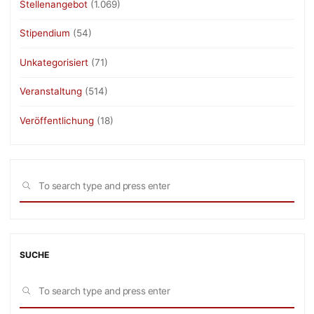
Stellenangebot
(1.069)
Stipendium
(54)
Unkategorisiert
(71)
Veranstaltung
(514)
Veröffentlichung
(18)
Sea
SEARCH
for:
SUCHE
Sea
SEARCH
for: