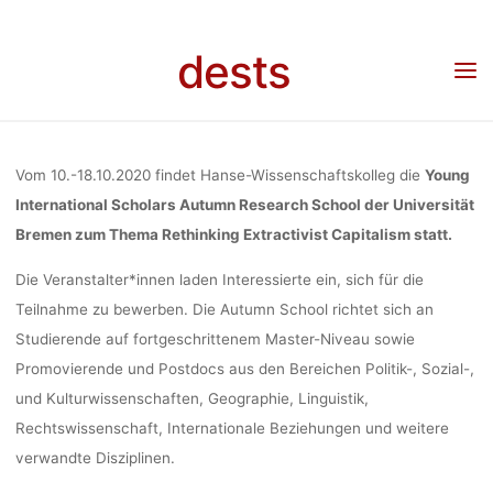
SCHOLARS
Skip
to
dests
content
AUTUMN
Home
Call for …
Call for Applications: Young International Scholars Autumn
Research School, 10.-18.10.2020, Universität Bremen
RESEARCH
Vom 10.-18.10.2020 findet Hanse-Wissenschaftskolleg die
Young
International Scholars Autumn Research School der Universität
Bremen zum Thema Rethinking Extractivist Capitalism statt.
SCHOOL,
Die Veranstalter*innen laden Interessierte ein, sich für die
Teilnahme zu bewerben. Die Autumn School richtet sich an
10.-18.10.2020
Studierende auf fortgeschrittenem Master-Niveau sowie
Promovierende und Postdocs aus den Bereichen Politik-, Sozial-,
und Kulturwissenschaften, Geographie, Linguistik,
UNIVERSITÄ
Rechtswissenschaft, Internationale Beziehungen und weitere
verwandte Disziplinen.