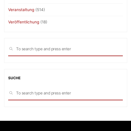
Veranstaltung
(514)
Veröffentlichung
(18)
Sea
SEARCH
for:
SUCHE
Sea
SEARCH
for: