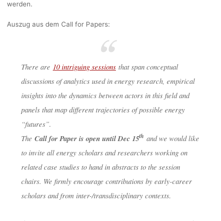
werden.
BERLIN
Auszug aus dem Call for Papers:
Anja Klein
26. November 2019
There are
10 intriguing sessions
that span conceptual
discussions of analytics used in energy research, empirical
insights into the dynamics between actors in this field and
panels that map different trajectories of possible energy
“futures”.
th
The
Call for Paper is open until Dec 15
and we would like
to invite all energy scholars and researchers working on
related case studies to hand in abstracts to the session
chairs. We firmly encourage contributions by early-career
scholars and from inter-/transdisciplinary contexts.