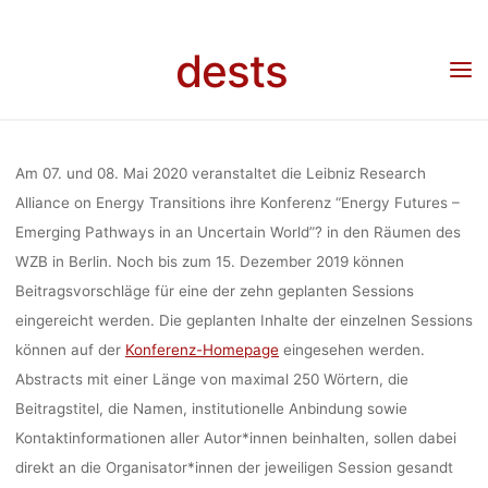
Skip
EMERGING
to
dests
content
Home
Call for …
Call for Papers: Conference “Energy Futures – Emerging Pathways
in an Uncertain World?”, 07./08.05.2020, Berlin
PATHWAYS IN
Am 07. und 08. Mai 2020 veranstaltet die Leibniz Research
AN
Alliance on Energy Transitions ihre Konferenz “Energy Futures –
Emerging Pathways in an Uncertain World”? in den Räumen des
WZB in Berlin. Noch bis zum 15. Dezember 2019 können
UNCERTAIN
Beitragsvorschläge für eine der zehn geplanten Sessions
eingereicht werden. Die geplanten Inhalte der einzelnen Sessions
können auf der
Konferenz-Homepage
eingesehen werden.
WORLD?”,
Abstracts mit einer Länge von maximal 250 Wörtern, die
Beitragstitel, die Namen, institutionelle Anbindung sowie
07./08.05.2020
Kontaktinformationen aller Autor*innen beinhalten, sollen dabei
direkt an die Organisator*innen der jeweiligen Session gesandt