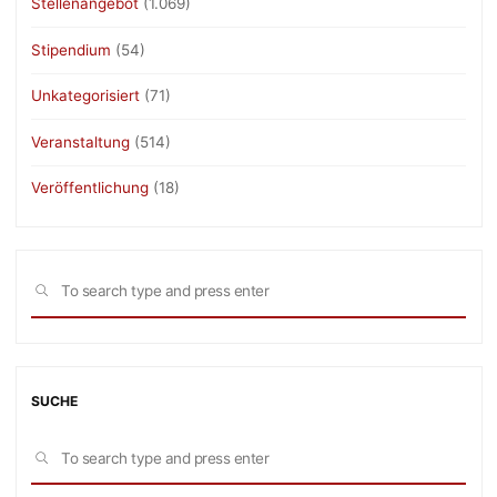
Stellenangebot
(1.069)
Stipendium
(54)
Unkategorisiert
(71)
Veranstaltung
(514)
Veröffentlichung
(18)
Sea
SEARCH
for:
SUCHE
Sea
SEARCH
for: