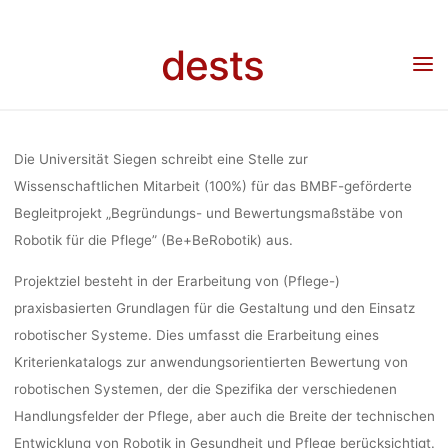
WISSENSCHAF
Skip
to
dests
content
MITARBEITER(
Home
Stellenangebot
Stellenangebot: Wissenschaftliche(r) Mitarbeiter(in) (100%)
in Pflegerobotik (Universität Siegen)
IN PFLEGE
Die Universität Siegen schreibt eine Stelle zur
Wissenschaftlichen Mitarbeit (100%) für das BMBF-geförderte
Begleitprojekt „Begründungs- und Bewertungsmaßstäbe von
(UNIVERSITÄ
Robotik für die Pflege” (Be+BeRobotik) aus.
Projektziel besteht in der Erarbeitung von (Pflege-)
praxisbasierten Grundlagen für die Gestaltung und den Einsatz
mareike
19. Novemb
robotischer Systeme. Dies umfasst die Erarbeitung eines
Kriterienkatalogs zur anwendungsorientierten Bewertung von
robotischen Systemen, der die Spezifika der verschiedenen
Handlungsfelder der Pflege, aber auch die Breite der technischen
Entwicklung von Robotik in Gesundheit und Pflege berücksichtigt.