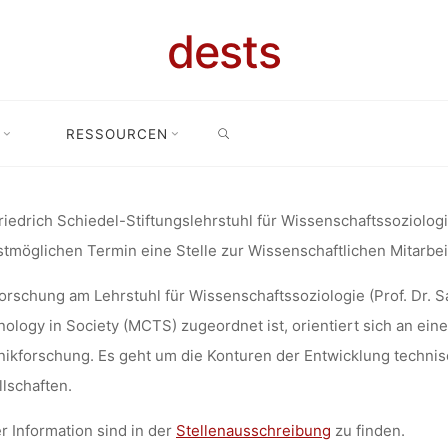
ITER/IN AM F
dests
SCHIEDEL-
SEARCH
RESSOURCEN
liche Mitarbeiter/in am Friedrich Schiedel-Stiftungslehrstuhl für Wi
NGSLEHRST
iedrich Schiedel-Stiftungslehrstuhl für Wissenschaftssoziologi
tmöglichen Termin eine Stelle zur Wissenschaftlichen Mitarbei
SCHAFTSSOZ
orschung am Lehrstuhl für Wissenschaftssoziologie (Prof. Dr. 
ology in Society (MCTS) zugeordnet ist, orientiert sich an eine
ISCHE UNIV
ikforschung. Es geht um die Konturen der Entwicklung technis
lschaften.
r Information sind in der
Stellenausschreibung
zu finden.