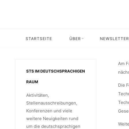
MITARBE
Skip
to
content
STARTSEITE
ÜBER
NEWSLETTER
Home
Stellenangebot
Stellenangebot: Wissenschaft
STIFTU
Am Fr
STS IM DEUTSCHSPRACHIGEN
nächs
WISSEN
RAUM
Die F
Techn
Aktivitäten,
(TECHN
Techn
Stellenausschreibungen,
Konferenzen und viele
Gesel
weitere Neuigkeiten rund
Weite
um die deutschsprachigen