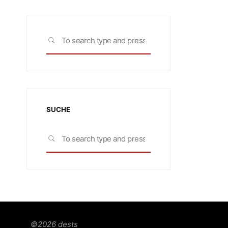
Search
SEARCH
for:
SUCHE
Search
SEARCH
for:
©2026 dests