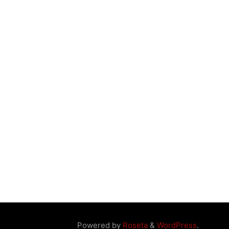
Powered by
Roseta
&
WordPress
.