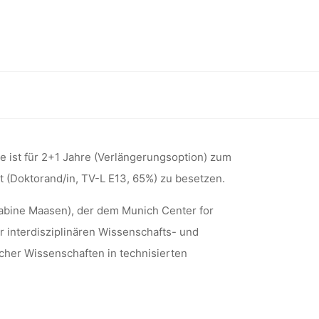
RIEDRICH
ssenschaftssoziologie (Technische Universität München)
UHL FÜR
e ist für 2+1 Jahre (Verlängerungsoption) zum
t (Doktorand/in, TV-L E13, 65%) zu besetzen.
IOLOGIE
Sabine Maasen), der dem Munich Center for
r interdisziplinären Wissenschafts- und
ERSITÄT
cher Wissenschaften in technisierten