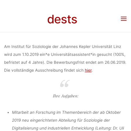
UNIVERSITÄTS
Skip
to
dests
content
AM INSTI
Home
Stellenangebot
Stellenangebot: Universitätsassisten*in am Institut für
Soziologie (Johannes Kepler Universität Linz)
SOZIOLOGIE
Am Institut für Soziologie der Johannes Kepler Universität Linz
wird zum 1.10.2019 ein*e Universitätsassistent*in gesucht (100%,
befristet auf 4 Jahre). Die Bewerbungsfrist endet am 26.06.2019.
KEPLER UNIVE
Die vollständige Ausschreibung findet sich
hier
.
dests
12.
Ihre Aufgaben:
Mitarbeit an Forschung im Themenbereich der ab Oktober
2019 neu eingerichteten Abteilung für Soziologie der
Digitalisierung und industriellen Entwicklung (Leitung: Dr. Uli