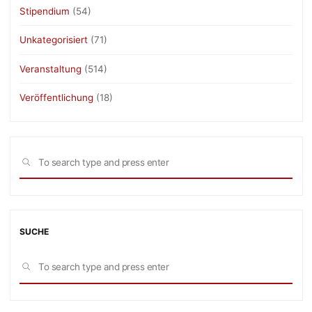
Stipendium
(54)
Unkategorisiert
(71)
Veranstaltung
(514)
Veröffentlichung
(18)
Sea
SEARCH
for:
SUCHE
Sea
SEARCH
for: