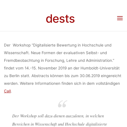
Skip
BEWERTUNG 
to
dests
content
Home
Call for …
Call for Papers: Workshop “Digitalisierte Bewertung in Hochschule
und Wissenschaft” (14.-15.11.2019, Berlin)
HOCHSCHUL
Der Workshop “Digitalisierte Bewertung in Hochschule und
UND
Wissenschaft. Neue Formen der evaluativen Selbst- und
Fremdbeobachtung in Forschung, Lehre und Administration.”
findet vom 14.-15. November 2019 an der Humboldt-Universität
WISSENSCHAF
zu Berlin statt. Abstracts können bis zum 30.06.2019 eingereicht
werden. Weitere Informationen finden sich in dem vollständigen
Call
.
(14.-15.11.201
BERLIN)
Der Workshop soll dazu dienen auszuloten, in welchen
Bereichen in Wissenschaft und Hochschule digitalisierte