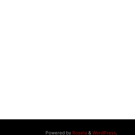
Powered by
Roseta
&
WordPress
.