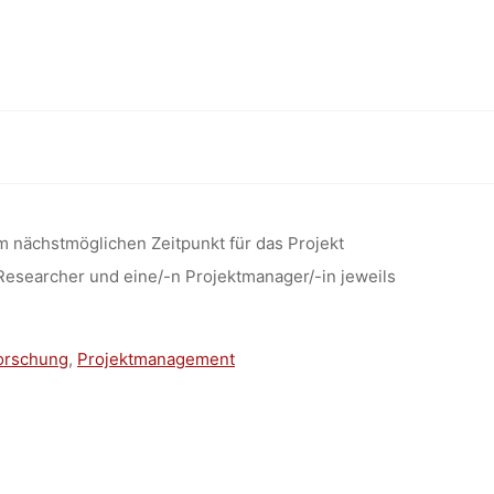
HER UND
ENT IM
rce Lab for Sustainable Mobility” (Berlin)
RCE LAB
m nächstmöglichen Zeitpunkt für das Projekt
) Researcher und eine/-n Projektmanager/-in jeweils
OBILITY”
orschung
,
Projektmanagement