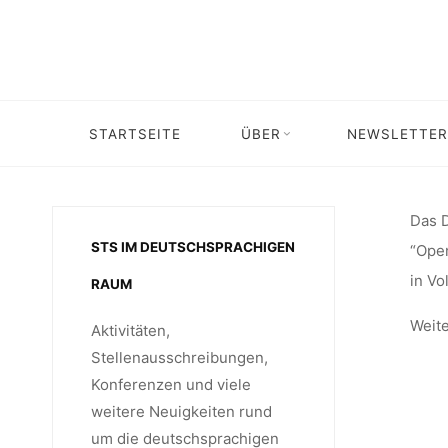
(SENIO
Skip
to
content
PROJE
STARTSEITE
ÜBER
NEWSLETTER
Home
Stellenangebot
Stellenausschrei
PROJEK
Das D
STS IM DEUTSCHSPRACHIGEN
“Open
FOR SUS
in Vo
RAUM
Weite
Aktivitäten,
Stellenausschreibungen,
Konferenzen und viele
weitere Neuigkeiten rund
um die deutschsprachigen