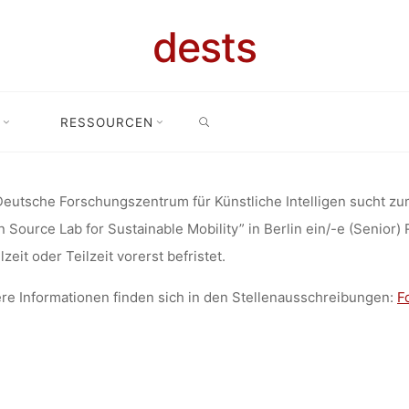
R) RESEARC
dests
KTMANAGEM
SEARCH
RESSOURCEN
bung: (Senior) Researcher und Projektmanagement im Projekt “Open Sou
T “OPEN SOU
eutsche Forschungszentrum für Künstliche Intelligen sucht zu
 Source Lab for Sustainable Mobility” in Berlin ein/-e (Senior
TAINABLE M
llzeit oder Teilzeit vorerst befristet.
re Informationen finden sich in den Stellenausschreibungen:
F
(BERLIN)