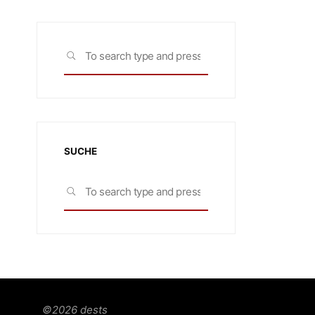
Search
SEARCH
for:
SUCHE
Search
SEARCH
for:
©2026 dests