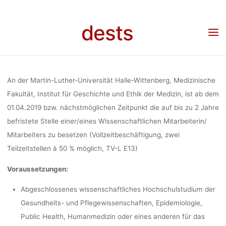
MITARBEI
Skip
to
dests
content
(INSTIT
Home
Stellenangebot
Stellenausschreibung: Wissenschaftliche/-r Mitarbeiter/-in
(Institut für Geschichte und Ethik der Medizin, MLU Halle- Wittenberg)
GESCHICHTE
An der Martin-Luther-Universität Halle-Wittenberg, Medizinische
Fakultät, Institut für Geschichte und Ethik der Medizin, ist ab dem
01.04.2019 bzw. nächstmöglichen Zeitpunkt die auf bis zu 2 Jahre
DER MEDIZIN,
befristete Stelle einer/eines Wissenschaftlichen Mitarbeiterin/
Mitarbeiters zu besetzen (Vollzeitbeschäftigung, zwei
WITTEN
Teilzeitstellen à 50 % möglich, TV-L E13)
Voraussetzungen:
Abgeschlossenes wissenschaftliches Hochschulstudium der
dests
7. 
Gesundheits- und Pflegewissenschaften, Epidemiologie,
Public Health, Humanmedizin oder eines anderen für das