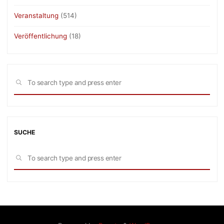
Veranstaltung
(514)
Veröffentlichung
(18)
Sea
SEARCH
for:
SUCHE
Sea
SEARCH
for: