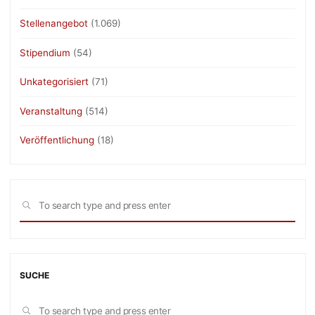
Stellenangebot
(1.069)
Stipendium
(54)
Unkategorisiert
(71)
Veranstaltung
(514)
Veröffentlichung
(18)
Sea
SEARCH
for:
SUCHE
Sea
SEARCH