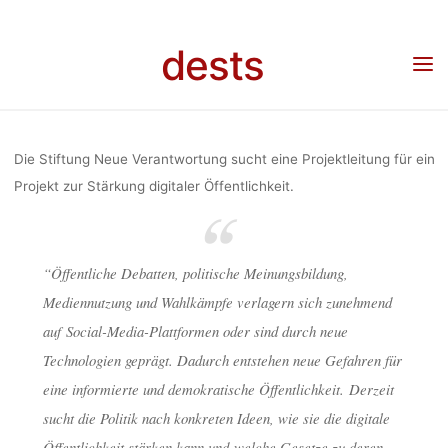
Skip
PROJEKT
to
dests
content
Home
Stellenangebot
Stellenausschreibung: Projektleitung “Stärkung digitaler
Öffentlichkeit”
“STÄRKUNG 
Die Stiftung Neue Verantwortung sucht eine Projektleitung für ein
ÖFFENTLI
Projekt zur Stärkung digitaler Öffentlichkeit.
“Öffentliche Debatten, politische Meinungsbildung,
dests
11. D
Mediennutzung und Wahlkämpfe verlagern sich zunehmend
auf Social-Media-Plattformen oder sind durch neue
Technologien geprägt. Dadurch entstehen neue Gefahren für
eine informierte und demokratische Öffentlichkeit. Derzeit
sucht die Politik nach konkreten Ideen, wie sie die digitale
Öffentlichkeit stärken kann und welche Gesetze zu deren