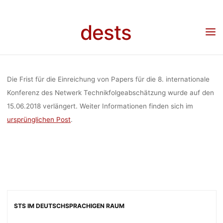
INTERNATIO
Skip
to
dests
content
DES 
Home
Call for …
Call for Papers: 8. internationale Konferenz des Netzwerk
Technikfolgeabschätzung – Fristverlängerung
TECHNIKFOL
Die Frist für die Einreichung von Papers für die 8. internationale
Konferenz des Netwerk Technikfolgeabschätzung wurde auf den
15.06.2018 verlängert. Weiter Informationen finden sich im
– FRISTV
ursprünglichen Post
.
de
STS IM DEUTSCHSPRACHIGEN RAUM