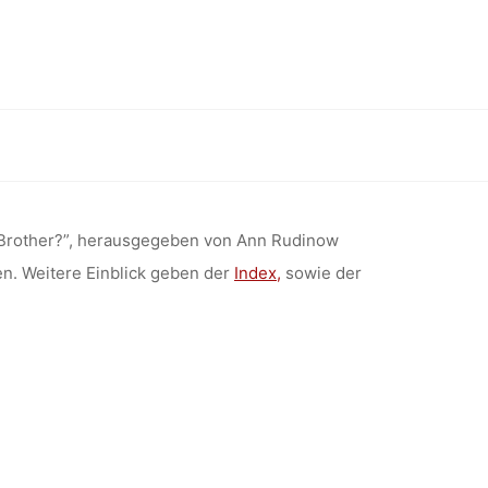
: “THE
TA – BIG
her” (Routledge 2018)
HER”
ig Brother?”, herausgegeben von Ann Rudinow
en. Weitere Einblick geben der
Index,
sowie der
18)