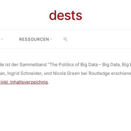
FENTLICHUNG
dests
S OF BIG DA
SEARCH
RESSOURCEN
ert
Veröffentlichung: “The Politics of Big Data – Big Data, Big Brot
A, BIG BROT
e ist der Sammelband “The Politics of Big Data – Big Data, B
n, Ingrid Schneider, und Nicola Green bei Routledge erschien
OUTLEDGE 20
 inkl. Inhaltsverzeichnis
.
dests
30. Mai 2018