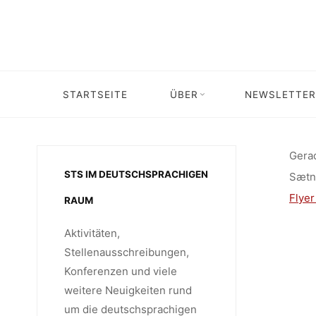
VERÖF
Skip
to
content
POLITIC
STARTSEITE
ÜBER
NEWSLETTER
Home
Unkategorisi
DAT
Gerad
STS IM DEUTSCHSPRACHIGEN
Sætna
(R
Flyer
RAUM
Aktivitäten,
Stellenausschreibungen,
Konferenzen und viele
weitere Neuigkeiten rund
um die deutschsprachigen