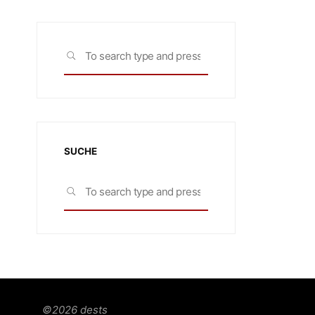
Search
SEARCH
for:
SUCHE
Search
SEARCH
for:
©2026 dests