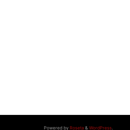
Powered by
Roseta
&
WordPress
.