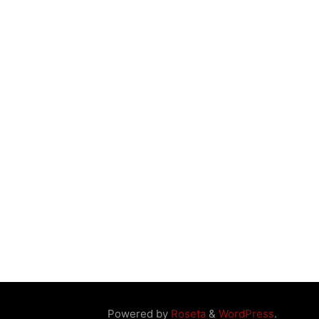
Powered by
Roseta
&
WordPress
.