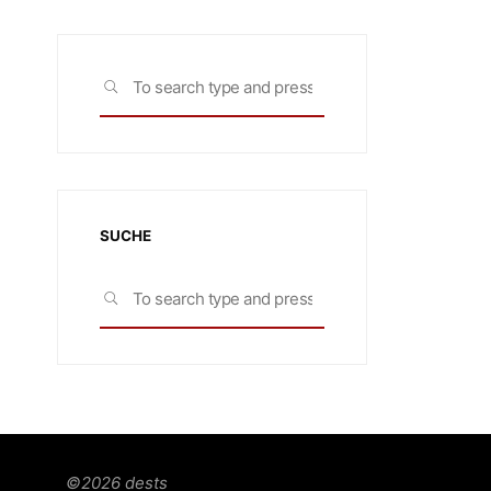
Search
SEARCH
for:
SUCHE
Search
SEARCH
for:
©2026 dests