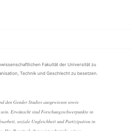
ÜR
HNIK UND
cht (Universität zu Köln)
SITÄT ZU
ssenschaftlichen Fakultät der Universität zu
anisation, Technik und Geschlecht zu besetzen.
und den Gender Studies ausgewiesen sowie
 sein. Erwünscht sind Forschungsschwerpunkte in
rbeit, soziale Ungleichheit und Partizipation in
. Die Bereitschaft zur interdiszipli- nären