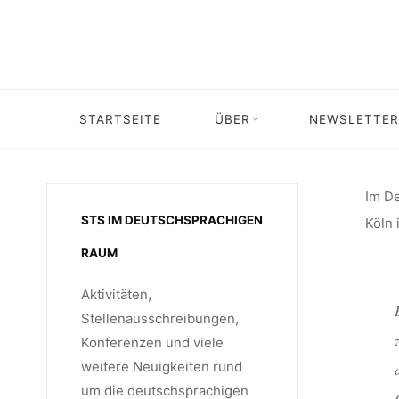
Skip
P
to
content
ORGANIS
STARTSEITE
ÜBER
NEWSLETTER
Home
Stellenangebot
GESCHLE
Im De
STS IM DEUTSCHSPRACHIGEN
Köln 
RAUM
Aktivitäten,
Stellenausschreibungen,
Konferenzen und viele
weitere Neuigkeiten rund
um die deutschsprachigen