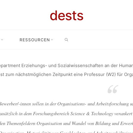
ROFESSUR F
dests
SEARCH
ATION, TEC
RESSOURCEN
Stellenangebot: W2-Professur für Organisation, Technik und Geschle
CHT (UNIVER
partment Erziehungs- und Sozialwissenschaften an der Humanwi
ist zum nächstmöglichen Zeitpunkt eine Professur (W2) für Org
KÖLN)
Bewerber/-innen sollen in der Organisations- und Arbeitsforschung 
zusätzlich in dem Forschungsbereich Science & Technology verankert
den Themenfeldern Organisation und Wandel von Bildung und Erwerbsa
dests
27. Februar 2018
Organisation, Materialität von Geschlechter- und Arbeitsverhältnissen