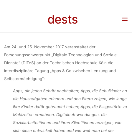
ZWISCHEN 
Skip
to
dests
content
UN
Home
Veranstaltung
Tagung „Apps & Co zwischen Lenkung und
Selbstermächtigung“ (24.–25.11.2017, Köln)
SELBSTERMÄ
Am 24. und 25. November 2017 veranstaltet der
Forschungsschwerpunkt „Digitale Technologien und Soziale
Dienste“ (DiTeS) an der Technischen Hochschule Köln die
(24.–25.11.2
interdisziplinäre Tagung „Apps & Co zwischen Lenkung und
Selbstermächtigung“:
Apps, die jeden Schritt nachhalten; Apps, die Schulkinder an
dests
20. Septemb
die Hausaufgaben erinnern und den Eltern zeigen, wie lange
ihre Kinder dafür gebraucht haben; Apps, die Essgestörte zu
Mahlzeiten ermahnen. Digitale Anwendungen, die
Sozialarbeiter*innen und ihren Klient*innen anzeigen, wie
sich diese entwickelt haben und wie weit man bei der