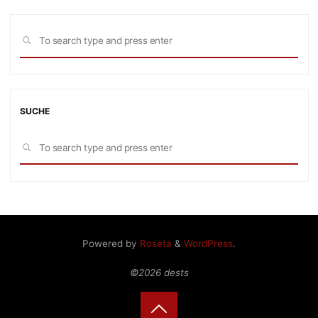
Sea
SEARCH
for:
SUCHE
Sea
SEARCH
for:
Powered by
Roseta
&
WordPress
.
©2026 dests