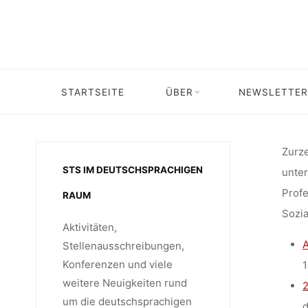
NEU 
Skip
to
content
LEHRST
STARTSEITE
ÜBER
NEWSLETTER
Home
Stellenangebot
Stellenangebote: Verschiedene Stellen 
THEORIE
Zurze
STS IM DEUTSCHSPRACHIGEN
unte
Profe
RAUM
Sozia
Aktivitäten,
SOZIA
A
Stellenausschreibungen,
Konferenzen und viele
1
weitere Neuigkeiten rund
2
um die deutschsprachigen
d