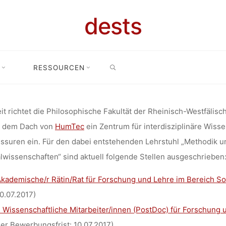
EINGERICH
dests
UHL „METHO
SEARCH
RESSOURCEN
für neu eingerichteten Lehrstuhl „Methodik und Theorie computerbas
 COMPUTERB
it richtet die Philosophische Fakultät der Rheinisch-Westfäl
r dem Dach von
HumTec
ein Zentrum für interdisziplinäre Wiss
GEISTES- UN
ssuren ein. Für den dabei entstehenden Lehrstuhl „Methodik u
lwissenschaften“ sind aktuell folgende Stellen ausgeschrieben
LWISSENSCH
kademische/r Rätin/Rat für Forschung und Lehre im Bereich So
0.07.2017)
 Wissenschaftliche Mitarbeiter/innen (PostDoc) für Forschung 
er Bewerbungsfrist: 10.07.2017)