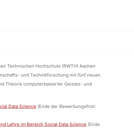
TETEN
DIK UND
ierter Geistes- und Sozialwissenschaften“ (HumTec, RWTH Aachen)
ASIERTER
ischen Technischen Hochschule (RWTH) Aachen
enschafts- und Technikforschung mit fünf neuen
D
nd Theorie computerbasierter Geistes- und
:
AFTEN“
cial Data Science
(Ende der Bewerbungsfrist:
und Lehre im Bereich Social Data Science
(Ende