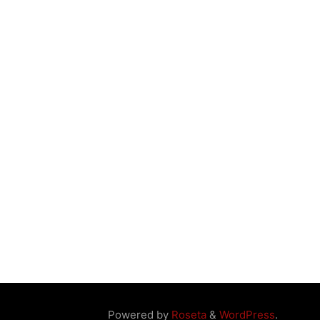
Powered by
Roseta
&
WordPress
.