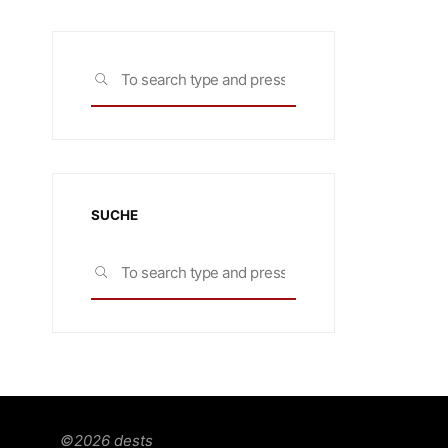
Search
SEARCH
for:
SUCHE
Search
SEARCH
for:
©2026 dests