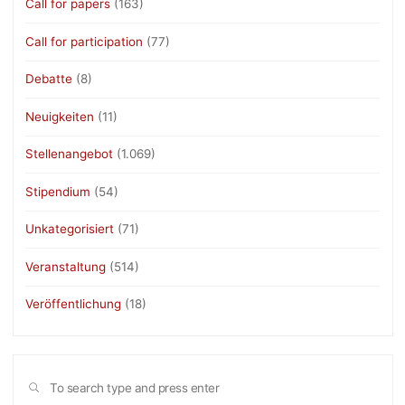
Call for papers
(163)
Call for participation
(77)
Debatte
(8)
Neuigkeiten
(11)
Stellenangebot
(1.069)
Stipendium
(54)
Unkategorisiert
(71)
Veranstaltung
(514)
Veröffentlichung
(18)
Sea
SEARCH
for: