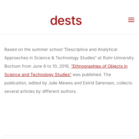
“ETHNOGRAP
Skip
to
dests
content
OF OBJECT
Home
Unkategorisiert
Special Issue/Publication “Ethnographies of Objects in
Science and Technology Studies”
SCIENCE 
Based on the summer school “Descriptive and Analytical
Approaches in Science & Technology Studies” at Ruhr-University
Bochum from June 6 to 10, 2016,
“Ethnographies of Objects in
TECHNOL
Science and Technology Studies”
was published. The
publication, edited by Julie Mewes and Estrid Sørensen, collects
STUDIES
several articles by different authors.
dests
31. Mai 2017