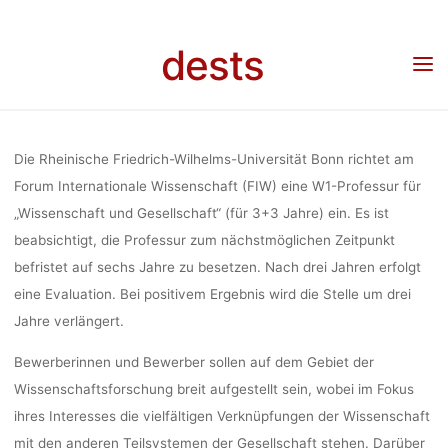
UND
Skip
to
dests
content
GESELLSCHA
Home
Stellenangebot
Stellenangebot: W1-Professur für „Wissenschaft und
Gesellschaft“ (Forum Internationale Wissenschaft, Universität Bonn)
(FORUM
Die Rheinische Friedrich-Wilhelms-Universität Bonn richtet am
Forum Internationale Wissenschaft (FIW) eine W1-Professur für
„Wissenschaft und Gesellschaft“ (für 3+3 Jahre) ein. Es ist
INTERNATIO
beabsichtigt, die Professur zum nächstmöglichen Zeitpunkt
befristet auf sechs Jahre zu besetzen. Nach drei Jahren erfolgt
WISSENSCHA
eine Evaluation. Bei positivem Ergebnis wird die Stelle um drei
Jahre verlängert.
Bewerberinnen und Bewerber sollen auf dem Gebiet der
UNIVERSIT
Wissenschaftsforschung breit aufgestellt sein, wobei im Fokus
ihres Interesses die vielfältigen Verknüpfungen der Wissenschaft
mit den anderen Teilsystemen der Gesellschaft stehen. Darüber