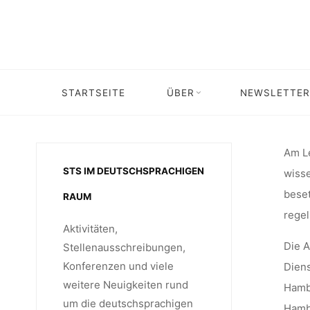
Skip
THE
to
content
INFORM
Home
Stellenangebot
Stellenangebot: Wissenschaftliche
STARTSEITE
ÜBER
NEWSLETTER
IM FO
Am Le
STS IM DEUTSCHSPRACHIGEN
wisse
beset
RAUM
„INFOR
regel
Aktivitäten,
Die A
Stellenausschreibungen,
Konferenzen und viele
Diens
TECHNOL
weitere Neuigkeiten rund
Hambu
um die deutschsprachigen
Hambu