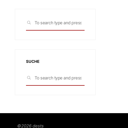
Search
SEARCH
for:
SUCHE
Search
SEARCH
for:
©2026 dests