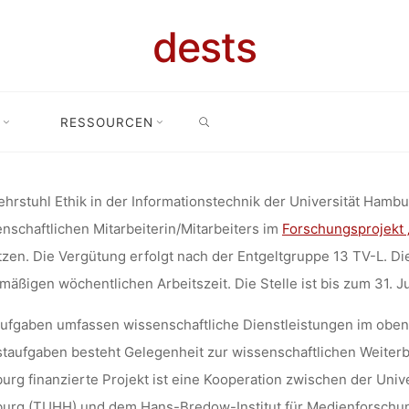
MA ETHIK IN
dests
SEARCH
ATIONSTECH
/r Mitarbeiter/in für das Thema Ethik in der Informationstechnologie
RESSOURCEN
(Universität Hamburg)
RSCHUNGSP
hrstuhl Ethik in der Informationstechnik der Universität Hamburg
nschaftlichen Mitarbeiterin/Mitarbeiters im
Forschungsprojekt 
zen. Die Vergütung erfolgt nach der Entgeltgruppe 13 TV-L. Die
MATION GOV
mäßigen wöchentlichen Arbeitszeit. Die Stelle ist bis zum 31. Ju
ufgaben umfassen wissenschaftliche Dienstleistungen im oben
taufgaben besteht Gelegenheit zur wissenschaftlichen Weiter
OGIES“ (UNI
rg finanzierte Projekt ist eine Kooperation zwischen der Univ
rg (TUHH) und dem Hans-Bredow-Institut für Medienforschung