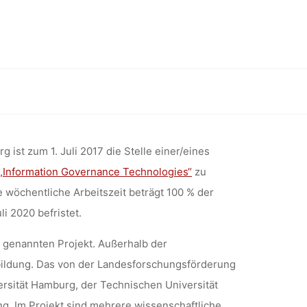
 DER
NOLOGIE
 im Forschungsprojekt „Information Governance Technologies“
ROJEKT
 ist zum 1. Juli 2017 die Stelle einer/eines
„Information Governance Technologies“
zu
 wöchentliche Arbeitszeit beträgt 100 % der
ERNANCE
li 2020 befristet.
 genannten Projekt. Außerhalb der
bildung. Das von der Landesforschungsförderung
VERSITÄT
ersität Hamburg, der Technischen Universität
. Im Projekt sind mehrere wissenschaftliche