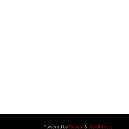
Powered by
Roseta
&
WordPress
.