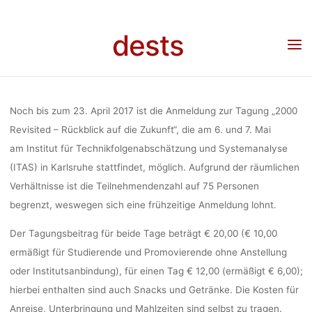
RÜCKBLICK
Skip
to
dests
content
AUF DIE
Home
Veranstaltung
Tagung „2000 Revisited – Rückblick auf die Zukunft“ (6.–7. Mai
2017, ITAS, Karlsruhe)
ZUKUNFT“
Noch bis zum 23. April 2017 ist die Anmeldung zur Tagung „2000
Revisited – Rückblick auf die Zukunft“, die am 6. und 7. Mai
am Institut für Technikfolgenabschätzung und Systemanalyse
(6.–7. MAI
(ITAS) in Karlsruhe stattfindet, möglich. Aufgrund der räumlichen
Verhältnisse ist die Teilnehmendenzahl auf 75 Personen
2017, ITAS,
begrenzt, weswegen sich eine frühzeitige Anmeldung lohnt.
Der Tagungsbeitrag für beide Tage beträgt € 20,00 (€ 10,00
ermäßigt für Studierende und Promovierende ohne Anstellung
KARLSRUHE)
oder Institutsanbindung), für einen Tag € 12,00 (ermäßigt € 6,00);
hierbei enthalten sind auch Snacks und Getränke. Die Kosten für
Anreise, Unterbringung und Mahlzeiten sind selbst zu tragen.