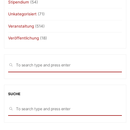
Stipendium
(54)
Unkategorisiert
(71)
Veranstaltung
(514)
Veröffentlichung
(18)
Sea
SEARCH
for:
SUCHE
Sea
SEARCH
for: