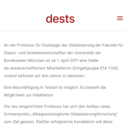
SOZIOLOG
Skip
to
dests
Home
Stellenangebot
Stellenangebot: Wissenschaftliche/r Mitarbeiter/in an
content
GLOBALISIE
Professur für Soziologie der Globalisierung mit Möglichkeit zur Habilitation
(Universität der Bundeswehr München)
MÖGLICHKE
An der Professur für Soziologie der Globalisierung der Fakultät für
Staats- und Sozial­wissen­schaften der Universität der
Bundeswehr München ist ab 1. April 2017 eine Stelle
HABILIT
als wissenschaftliche/r Mitarbeiter/in (Entgeltgruppe E14 TVöD,
vorerst befristet auf drei Jahre) zu besetzen.
(UNIVERSI
Eine Beschäftigung in Teilzeit ist möglich. Es besteht die
Möglichkeit zur Habilitation.
BUNDES
Die neu eingerichtete Professur hat sich den Aufbau eines
Schwerpunkts „Alltags­soziologische Globalisierungsforschung“
zum Ziel gesetzt. Die/Der erfolgreiche Kandidat/in soll diese