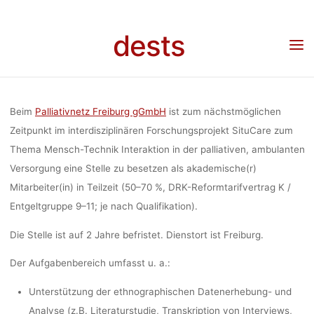
FORSCHUNGS
Skip
to
dests
Home
Stellenangebot
Stellenangebot: Wissenschaftliche/r Mitarbeiter/in im
content
ZU MENSCH-
interdisziplinären Forschungsprojekt zu Mensch-Technik Interaktion in der palliativen,
ambulanten Versorgung (Freiburg)
INTERAKTIO
Beim
Palliativnetz Freiburg gGmbH
ist zum nächstmöglichen
Zeitpunkt im interdisziplinären Forschungsprojekt SituCare zum
Thema Mensch-Technik Interaktion in der palliativen, ambulanten
PALLIATI
Versorgung eine Stelle zu besetzen als akademische(r)
Mitarbeiter(in) in Teilzeit (50–70 %, DRK-Reformtarifvertrag K /
AMBULA
Entgeltgruppe 9–11; je nach Qualifikation).
Die Stelle ist auf 2 Jahre befristet. Dienstort ist Freiburg.
VERSOR
Der Aufgabenbereich umfasst u. a.:
Unterstützung der ethnographischen Datenerhebung- und
Analyse (z.B. Literaturstudie, Transkription von Interviews,