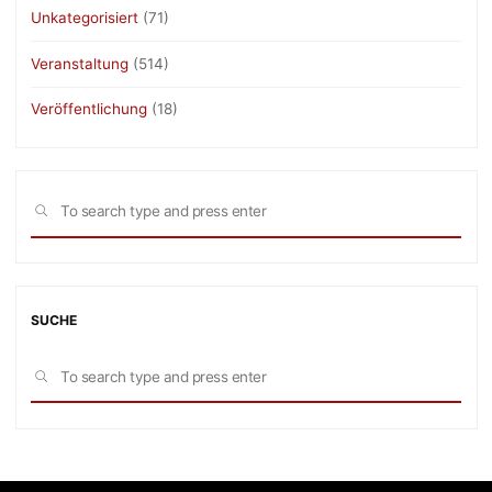
Unkategorisiert
(71)
Veranstaltung
(514)
Veröffentlichung
(18)
Sea
SEARCH
for:
SUCHE
Sea
SEARCH
for: