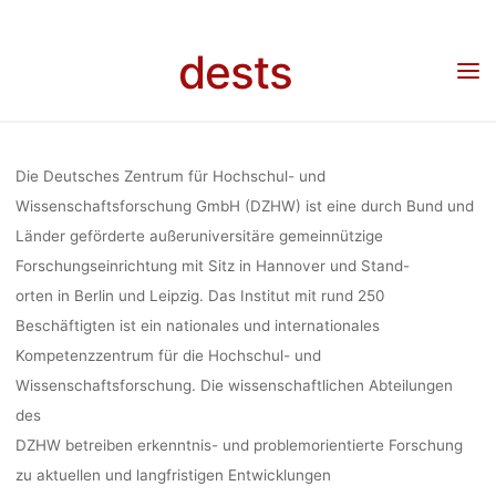
Skip
HOCHSC
to
dests
Home
Stellenangebot
Stellenangebot: stellvertr. Abteilungsleitung in der Abteilung
content
“Governance in Hochschule und Wissenschaft”, Deutsches Zentrum für Hochschul- und
Wissenschaftsforschung (DZHW), Deadline: 31.03.2024
WISSENSCHAF
Die Deutsches Zentrum für Hochschul- und
ZENTRUM FÜ
Wissenschaftsforschung GmbH (DZHW) ist eine durch Bund und
Länder geförderte außeruniversitäre gemeinnützige
Forschungseinrichtung mit Sitz in Hannover und Stand-
orten in Berlin und Leipzig. Das Institut mit rund 250
Beschäftigten ist ein nationales und internationales
Kompetenzzentrum für die Hochschul- und
WISSENSCHA
Wissenschaftsforschung. Die wissenschaftlichen Abteilungen
des
(DZHW), DEADL
DZHW betreiben erkenntnis- und problemorientierte Forschung
zu aktuellen und langfristigen Entwicklungen