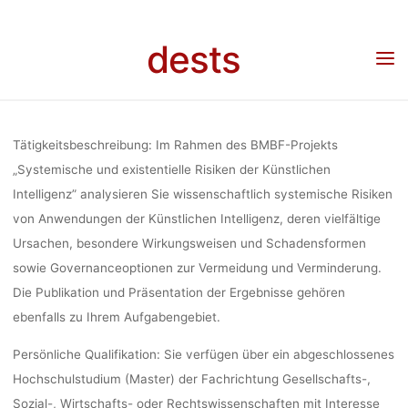
KÜNSTLICHE
Skip
to
Home
Stellenangebot
Stellenangebot: Wiss. Mitarbeiter*in (2 Jahre) im Projekt
dests
“Systemische und existentielle Risiken der Künstlichen Intelligenz”, Karlsruher Institut
content
KARLSRUHE
für Technologie (KIT), Institut für Technikfolgenabschätzung und Systemanalyse (ITAS),
Deadline: 22.01.2024
TECHNOLOGIE
Tätigkeitsbeschreibung:
Im Rahmen des BMBF-Projekts
„Systemische und existentielle Risiken der Künstlichen
Intelligenz” analysieren Sie wissenschaftlich systemische Risiken
von Anwendungen der Künstlichen Intelligenz, deren vielfältige
Ursachen, besondere Wirkungsweisen und Schadensformen
TECHNIKFOL
sowie Governanceoptionen zur Vermeidung und Verminderung.
Die Publikation und Präsentation der Ergebnisse gehören
ebenfalls zu Ihrem Aufgabengebiet.
UND SYSTEM
Persönliche Qualifikation:
Sie verfügen über ein abgeschlossenes
Hochschulstudium (Master) der Fachrichtung Gesellschafts-,
Sozial-, Wirtschafts- oder Rechtswissenschaften mit Interesse