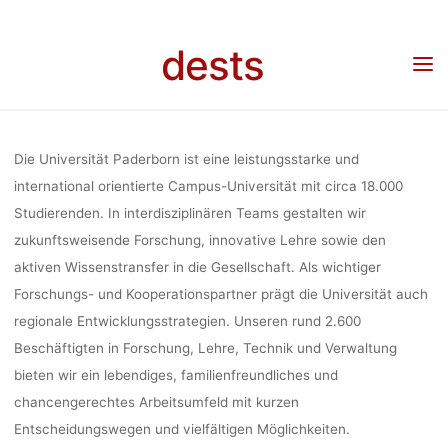
Skip
DER
to
dests
content
Home
Stellenangebot
Stellenangebot: wiss. Mitarbeiter*in (50%, 3 Jahre) in der
Mediensoziologie, Universität Paderborn, Deadline: 25.10.2023
MEDIENSOZIO
Die Universität Paderborn ist eine leistungsstarke und
UNIVERSI
international orientierte Campus-Universität mit circa 18.000
Studierenden. In interdisziplinären Teams gestalten wir
zukunftsweisende Forschung, innovative Lehre sowie den
PADERBOR
aktiven Wissenstransfer in die Gesellschaft. Als wichtiger
Forschungs- und Kooperationspartner prägt die Universität auch
regionale Entwicklungsstrategien. Unseren rund 2.600
DEADLIN
Beschäftigten in Forschung, Lehre, Technik und Verwaltung
bieten wir ein lebendiges, familienfreundliches und
25.10.20
chancengerechtes Arbeitsumfeld mit kurzen
Entscheidungswegen und vielfältigen Möglichkeiten.