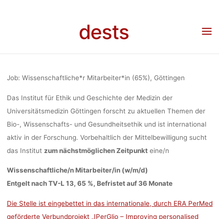
JAHRE)
Skip
to
dests
Home
Stellenangebot
Stellenangebot: Wissenschaftliche*r Mitarbeiter*in (65%, 3
content
FORSCHUNG
Jahre) im Forschungsprojekt “IPerGlio”, Universitätsmedizin Göttingen, Deadline:
30.06.2023
“IPERGL
Job: Wissenschaftliche*r Mitarbeiter*in (65%), Göttingen
Das Institut für Ethik und Geschichte der Medizin der
UNIVERSITÄT
Universitätsmedizin Göttingen forscht zu aktuellen Themen der
Bio-, Wissenschafts- und Gesundheitsethik und ist international
aktiv in der Forschung. Vorbehaltlich der Mittelbewilligung sucht
GÖTTINGEN, 
das Institut
zum nächstmöglichen Zeitpunkt
eine/n
Wissenschaftliche/n Mitarbeiter/in (w/m/d)
30.06.
Entgelt nach TV-L 13, 65 %, Befristet auf 36 Monate
Die Stelle ist eingebettet in das internationale, durch ERA PerMed
geförderte Verbundprojekt „IPerGlio – Improving personalised