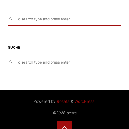
Sea
SEARCH
for:
SUCHE
Sea
SEARCH
for:
Powered by
Roseta
&
WordPress
.
©2026 dests