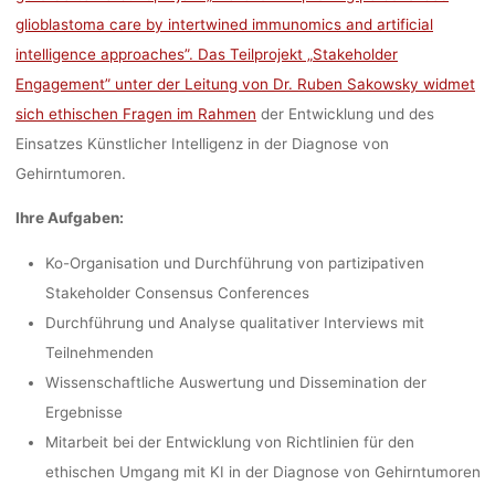
Ronja Rieger
7. Juni
glioblastoma care by intertwined immunomics and artificial
intelligence approaches”. Das Teilprojekt „Stakeholder
Engagement” unter der Leitung von Dr. Ruben Sakowsky widmet
sich ethischen Fragen im Rahmen
der Entwicklung und des
Einsatzes Künstlicher Intelligenz in der Diagnose von
Gehirntumoren.
Ihre Aufgaben:
Ko-Organisation und Durchführung von partizipativen
Stakeholder Consensus Conferences
Durchführung und Analyse qualitativer Interviews mit
Teilnehmenden
Wissenschaftliche Auswertung und Dissemination der
Ergebnisse
Mitarbeit bei der Entwicklung von Richtlinien für den
ethischen Umgang mit KI in der Diagnose von Gehirntumoren