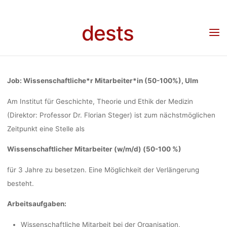
Skip
INSTITU
to
dests
Home
Stellenangebot
Stellenangebot: Wissenschaftliche*r Mitarbeiter*in (50-
content
100%, 3 Jahre) am Institut für Geschichte, Theorie und Ethik der Medizin, Universität
Ulm, Deadline: 30.06.2023
GESCHICHTE,
Job: Wissenschaftliche*r Mitarbeiter*in (50-100%), Ulm
UND ETHI
Am Institut für Geschichte, Theorie und Ethik der Medizin
(Direktor: Professor Dr. Florian Steger) ist zum nächstmöglichen
Zeitpunkt eine Stelle als
MEDIZIN, UN
Wissenschaftlicher Mitarbeiter (w/m/d) (50-100 %)
ULM, DEA
für 3 Jahre zu besetzen. Eine Möglichkeit der Verlängerung
besteht.
30.06.
Arbeitsaufgaben:
Wissenschaftliche Mitarbeit bei der Organisation,