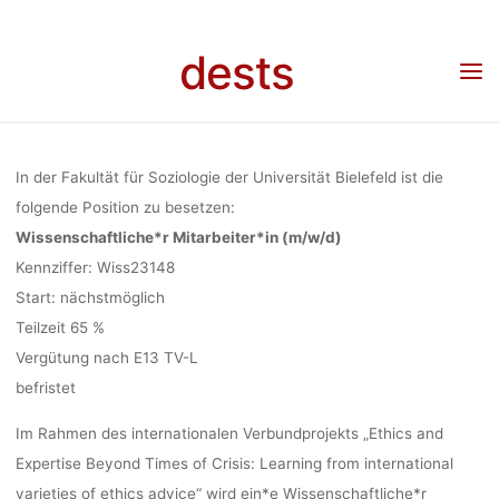
Skip
TIMES OF CR
to
dests
Home
Stellenangebot
Stellenangebot: Wissenschaftliche Mitarbeiter:in (65%, 4
content
Jahre) im Projekt “Ethics and Expertise Beyond Times of Crisis: Learning from
international varieties of ethics advice”, Universität Bielefeld, Deadline: 20.04.2023
LEARNING 
In der Fakultät für Soziologie der Universität Bielefeld ist die
INTERNATI
folgende Position zu besetzen:
Wissenschaftliche*r Mitarbeiter*in (m/w/d)
Kennziffer: Wiss23148
VARIETIES OF
Start: nächstmöglich
Teilzeit 65 %
Vergütung nach E13 TV-L
ADVICE”, UNI
befristet
Im Rahmen des internationalen Verbundprojekts „Ethics and
BIELEFE
Expertise Beyond Times of Crisis: Learning from international
varieties of ethics advice“ wird ein*e Wissenschaftliche*r