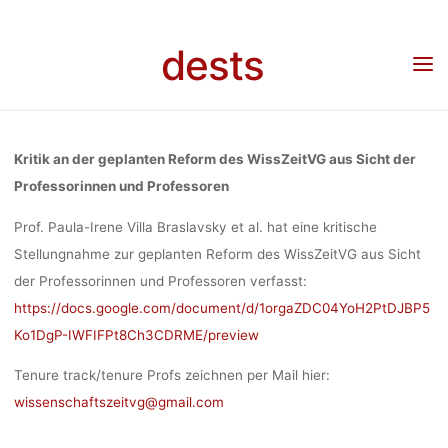
REFORM D
Skip
to
dests
content
WISSZEITVG
Home
Unkategorisiert
Stellungnahme: Kritik an der gepanten Reform des
WissZeitVG aus Sicht der Professorinnen und Professoren
SICHT DE
Kritik an der geplanten Reform des WissZeitVG aus Sicht der
Professorinnen und Professoren
PROFESSORI
Prof. Paula-Irene Villa Braslavsky et al. hat eine kritische
Stellungnahme zur geplanten Reform des WissZeitVG aus Sicht
der Professorinnen und Professoren verfasst:
UND
https://docs.google.com/document/d/1orgaZDC04YoH2PtDJBP5
Ko1DgP-IWFIFPt8Ch3CDRME/preview
PROFESSOR
Tenure track/tenure Profs zeichnen per Mail hier:
wissenschaftszeitvg@gmail.com