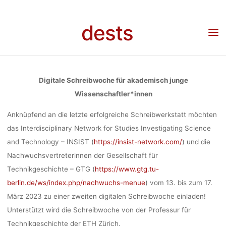
FÜR AKADEM
Skip
to
dests
Home
Call for …
Call for participation
Call for Participation: Digitale
content
WISSENSCHA
Schreibwoche für akademisch junge Wissenschaftler*innen (13.-17.März 2023, Zürich),
Deadline 10.02.2023
(13.-17.M
Digitale Schreibwoche für akademisch junge
Wissenschaftler*innen
ZÜRICH),
Anknüpfend an die letzte erfolgreiche Schreibwerkstatt möchten
das Interdisciplinary Network for Studies Investigating Science
and Technology – INSIST (
https://insist-network.com/
) und die
10.02
Nachwuchsvertreterinnen der Gesellschaft für
Technikgeschichte – GTG (
https://www.gtg.tu-
berlin.de/ws/index.php/nachwuchs-menue
) vom 13. bis zum 17.
Ronja Rieger
März 2023 zu einer zweiten digitalen Schreibwoche einladen!
Unterstützt wird die Schreibwoche von der Professur für
Technikgeschichte der ETH Zürich.